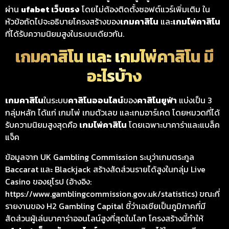
ผ่าน
ufabet เว็บตรง
โดยไม่ต้องติดตั้งซอฟต์แวร์เพิ่มเติม ใน
หัวข้อถัดไปจะอธิบายโครงสร้างของ
เกมคาสิโน
และ
เกมไพ่คาสิโน
ที่ได้รับความนิยมสูงในระบบเดียวกัน.
เกมคาสิโน และ เกมไพ่คาสิโน มี
อะไรบ้าง
เกมคาสิโน
ในระบบ
คาสิโนออนไลน์
ของ
คาสิโนยูฟ่า
แบ่งเป็น 3
กลุ่มหลัก ได้แก่ เกมไพ่ เกมตัวเลข และเกมอาร์เคด โดยหมวดที่ได้
รับความนิยมสูงสุดคือ
เกมไพ่คาสิโน
โดยเฉพาะบาคาร่าและแบล็ค
แจ็ค
ข้อมูลจาก UK Gambling Commission ระบุว่าเกมตระกูล
Baccarat และ Blackjack สร้างสัดส่วนรายได้สูงในกลุ่ม Live
Casino ของยุโรป (อ้างอิง:
https://www.gamblingcommission.gov.uk/statistics) ขณะที่
รายงานของ H2 Gambling Capital ชี้ว่าเอเชียเป็นภูมิภาคที่มี
สัดส่วนผู้เล่นบาคาร่าออนไลน์สูงที่สุดในโลก โครงสร้างนี้ทำให้