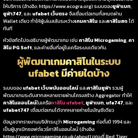
ให้บริการ (อ้างอิง: https://www.ecogra.org) ระบบของ
ยูฟ่าเบท
,
ยูฟ่า747
, และ
ufabet เว็บตรง
จึงเชื่อมต่อเกมทั้งหมดผ่าน
Wallet เดียว ทำให้ผู้เล่นสลับระหว่าง
เกมคาสิโน
และ
คาสิโนสด
ได้
ทันที
หัวข้อถัดไปจะอธิบายผู้พัฒนาเกม เช่น
คาสิโน Microgaming
,
คา
สิโน PG Soft
, และค่ายอื่นที่อยู่ในเครือระบบเดียวกัน.
ผู้พัฒนาเกมคาสิโนในระบบ
ufabet มีค่ายใดบ้าง
ระบบของ
ufabet เว็บพนันออนไลน์
และ
คาสิโนยูฟ่า
รวมผู้
พัฒนาเกมระดับสากลหลายรายผ่านโครงสร้าง Aggregator ทำให้
คาสิโนออนไลน์
ในเครือ
คาสิโน ufabet
,
ยูฟ่าเบท
,
ufa747
, และ
ufabet747
เชื่อมต่อเกมได้จากหลายค่ายในบัญชีเดียว
ข้อมูลจากรายงานบริษัทระบุว่า
Microgaming
ก่อตั้งปี 1994 และ
เป็นผู้บุกเบิกซอฟต์แวร์คาสิโนออนไลน์ (อ้างอิง:
https://www.microgaming.co.uk/about) ขณะที่ Red Tiger