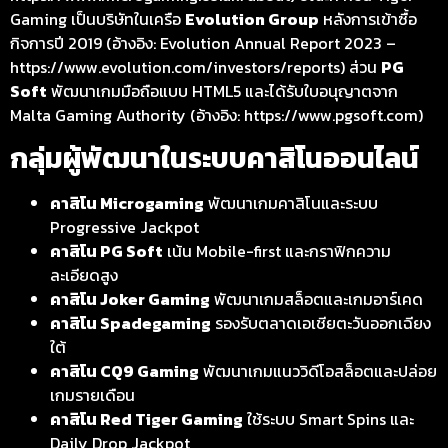
Gaming เป็นบริษัทในเครือ
Evolution Group
หลังการเข้าซื้อ
กิจการปี 2019 (อ้างอิง: Evolution Annual Report 2023 –
https://www.evolution.com/investors/reports) ส่วน
PG
Soft
พัฒนาเกมมือถือแบบ HTML5 และได้รับใบอนุญาตจาก
Malta Gaming Authority (อ้างอิง: https://www.pgsoft.com)
กลุ่มผู้พัฒนาในระบบคาสิโนออนไลน์
คาสิโน Microgaming
พัฒนาเกมคาสิโนและระบบ
Progressive Jackpot
คาสิโน PG Soft
เน้น Mobile-first และกราฟิกความ
ละเอียดสูง
คาสิโน Joker Gaming
พัฒนาเกมสล็อตและเกมอาร์เคด
คาสิโน Spadegaming
รองรับตลาดเอเชียตะวันออกเฉียง
ใต้
คาสิโน CQ9 Gaming
พัฒนาเกมแนววิดีโอสล็อตและปล่อย
เกมรายเดือน
คาสิโน Red Tiger Gaming
ใช้ระบบ Smart Spins และ
Daily Drop Jackpot