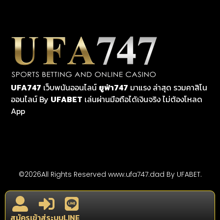
UFA747
เว็บพนันออนไลน์
ยูฟ่า747
มาแรง ล่าสุด รวมคาสิโน
ออนไลน์ By
UFABET
เล่นผ่านมือถือได้เงินจริง ไม่ต้องโหลด
App
©2026All Rights Reserved www.ufa747.dad By UFABET.
สมัคร
เข้าสู่ระบบ
LINE