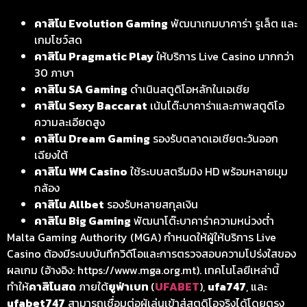
คาสิโน Evolution Gaming
พัฒนาเกมบาคาร่า รูเล็ต และ
เกมโชว์สด
คาสิโน Pragmatic Play
ให้บริการ Live Casino มากกว่า
30 ภาษา
คาสิโน SA Gaming
ดำเนินสตูดิโอหลักในเอเชีย
คาสิโน Sexy Baccarat
เน้นโต๊ะบาคาร่าและภาพสตูดิโอ
ความละเอียดสูง
คาสิโน Dream Gaming
รองรับตลาดเอเชียตะวันออก
เฉียงใต้
คาสิโน WM Casino
ใช้ระบบสตรีมมิง HD พร้อมหลายมุม
กล้อง
คาสิโน Allbet
รองรับหลายสกุลเงิน
คาสิโน Big Gaming
พัฒนาโต๊ะบาคาร่าความหน่วงต่ำ
Malta Gaming Authority (MGA) กำหนดให้ผู้ให้บริการ Live
Casino ต้องมีระบบบันทึกวิดีโอและการตรวจสอบความโปร่งใสของ
ผลเกม (อ้างอิง: https://www.mga.org.mt). เทคโนโลยีเหล่านี้
ทำให้
คาสิโนสด
ภายใต้
ยูฟ่าเบท
(
UFABET
)
,
ufa747
, และ
ufabet747
สามารถเชื่อมต่อผู้เล่นเข้าสู่สตูดิโอจริงได้โดยตรง