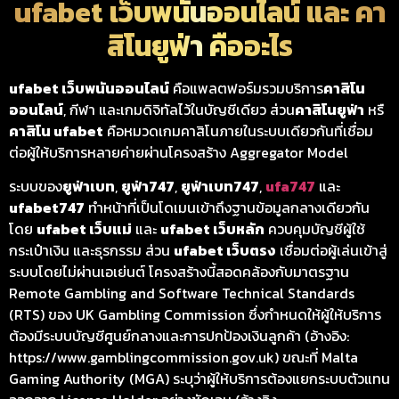
ufabet เว็บพนันออนไลน์ และ คา
สิโนยูฟ่า คืออะไร
ufabet เว็บพนันออนไลน์
คือแพลตฟอร์มรวมบริการ
คาสิโน
ออนไลน์
, กีฬา และเกมดิจิทัลไว้ในบัญชีเดียว ส่วน
คาสิโนยูฟ่า
หรื
คาสิโน ufabet
คือหมวดเกมคาสิโนภายในระบบเดียวกันที่เชื่อม
ต่อผู้ให้บริการหลายค่ายผ่านโครงสร้าง Aggregator Model
ระบบของ
ยูฟ่าเบท
,
ยูฟ่า747
,
ยูฟ่าเบท747
,
ufa747
และ
ufabet747
ทำหน้าที่เป็นโดเมนเข้าถึงฐานข้อมูลกลางเดียวกัน
โดย
ufabet เว็บแม่
และ
ufabet เว็บหลัก
ควบคุมบัญชีผู้ใช้
กระเป๋าเงิน และธุรกรรม ส่วน
ufabet เว็บตรง
เชื่อมต่อผู้เล่นเข้าสู่
ระบบโดยไม่ผ่านเอเย่นต์ โครงสร้างนี้สอดคล้องกับมาตรฐาน
Remote Gambling and Software Technical Standards
(RTS) ของ UK Gambling Commission ซึ่งกำหนดให้ผู้ให้บริการ
ต้องมีระบบบัญชีศูนย์กลางและการปกป้องเงินลูกค้า (อ้างอิง:
https://www.gamblingcommission.gov.uk) ขณะที่ Malta
Gaming Authority (MGA) ระบุว่าผู้ให้บริการต้องแยกระบบตัวแทน