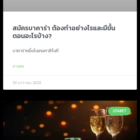
สมัครบาคาร่า ต้องทำอย่างไรและมีขั้น
ตอนอะไรบ้าง?
บาคาร่าหนึ่งในเกมคาสิโนที
อ่านต่อ
30 มกราคม 2025
UFABET