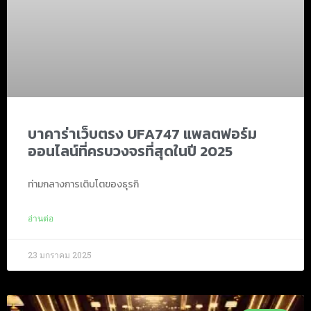
บาคาร่าเว็บตรง UFA747 แพลตฟอร์ม
ออนไลน์ที่ครบวงจรที่สุดในปี 2025
ท่ามกลางการเติบโตของธุรกิ
อ่านต่อ
23 มกราคม 2025