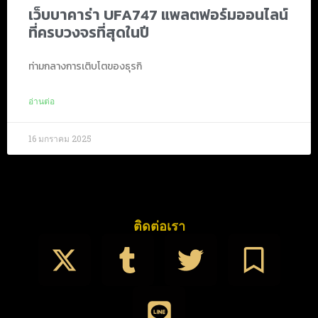
เว็บบาคาร่า UFA747 แพลตฟอร์มออนไลน์
ที่ครบวงจรที่สุดในปี
ท่ามกลางการเติบโตของธุรกิ
อ่านต่อ
16 มกราคม 2025
ติดต่อเรา