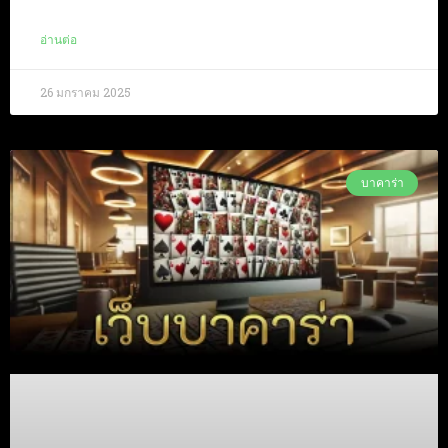
อ่านต่อ
26 มกราคม 2025
บาคาร่า