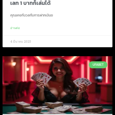
เลท 1 บาทก็เล่นได้
คุณเคยกังวลกับการฝากเงินข
อ่านต่อ
4 มีนาคม 2025
UFABET