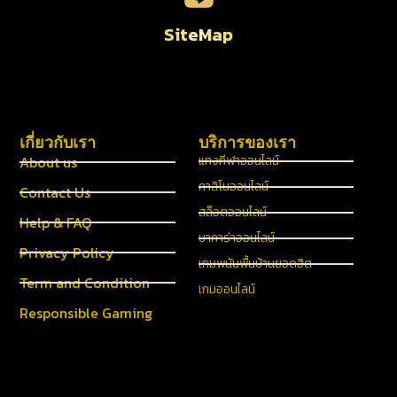
SiteMap
เกี่ยวกับเรา
บริการของเรา
About us
แทงกีฬาออนไลน์
คาสิโนออนไลน์
Contact Us
สล็อตออนไลน์
Help & FAQ
บาคาร่าออนไลน์
Privacy Policy
เกมพนันพื้นบ้านยอดฮิต
Term and Condition
เกมออนไลน์
Responsible Gaming