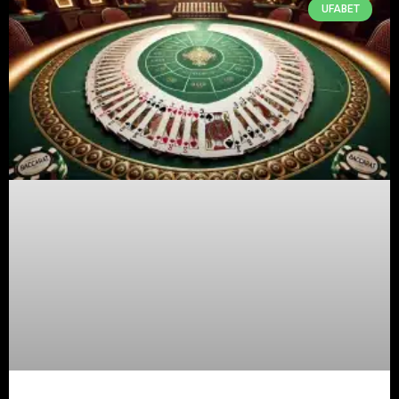
UFABET