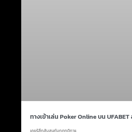
ทางเข้าเล่น Poker Online บน UFABET ส
เคยรู้สึกสับสนกับกฎกติกาแ