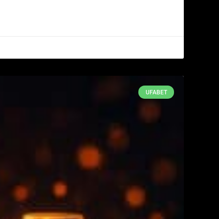
UFABET