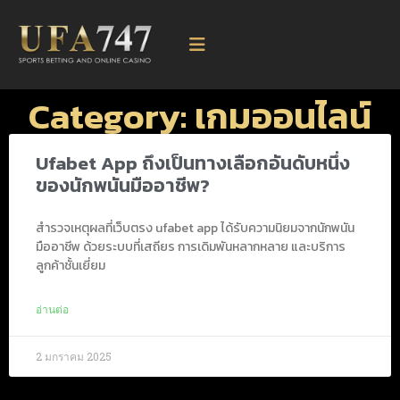
Category: เกมออนไลน์
Ufabet App ถึงเป็นทางเลือกอันดับหนึ่ง
ของนักพนันมืออาชีพ?
สำรวจเหตุผลที่เว็บตรง ufabet app ได้รับความนิยมจากนักพนัน
มืออาชีพ ด้วยระบบที่เสถียร การเดิมพันหลากหลาย และบริการ
ลูกค้าชั้นเยี่ยม
อ่านต่อ
2 มกราคม 2025