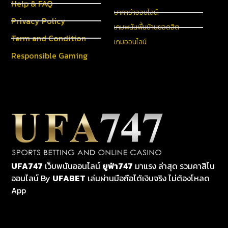
Help & FAQ
บาคาร่าออนไลน์
Privacy Policy
เกมพนันพื้นบ้านยอดฮิต
Term and Condition
เกมออนไลน์
Responsible Gaming
UFA747
เว็บพนันออนไลน์
ยูฟ่า747
มาแรง ล่าสุด รวมคาสิโน
ออนไลน์ By
UFABET
เล่นผ่านมือถือได้เงินจริง ไม่ต้องโหลด
App