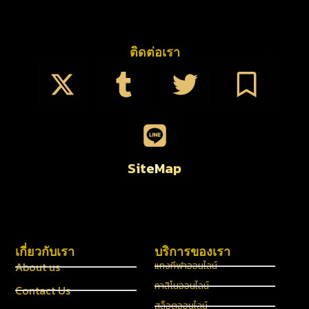
ติดต่อเรา
SiteMap
เกี่ยวกับเรา
บริการของเรา
About us
แทงกีฬาออนไลน์
คาสิโนออนไลน์
Contact Us
สล็อตออนไลน์