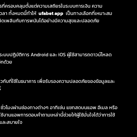
รที่ครอบคลุมตั้งแต่ความเสถียรในระบบการเงิน ความ
วลา ทั้งหมดนี้ทำให้
ufabet app
เป็นทางเลือกที่เหมาะสม
เพลิดเพลินกับการพนันได้อย่างมีความสุขและปลอดภัย
ระบบปฏิบัติการ Android และ iOS ผู้ใช้สามารถดาวน์โหลด
ีกด้วย
กับที่ใช้ในธนาคาร เพื่อรับรองความปลอดภัยของข้อมูลและ
์
ชั่วโมงผ่านช่องทางต่างๆ อาทิเช่น แชทสดบนแอพ อีเมล หรือ
านแอพการตอบคำถามเหล่านี้ช่วยให้ผู้ใช้มั่นใจได้ว่าการใช้
ุขและสบายใจ