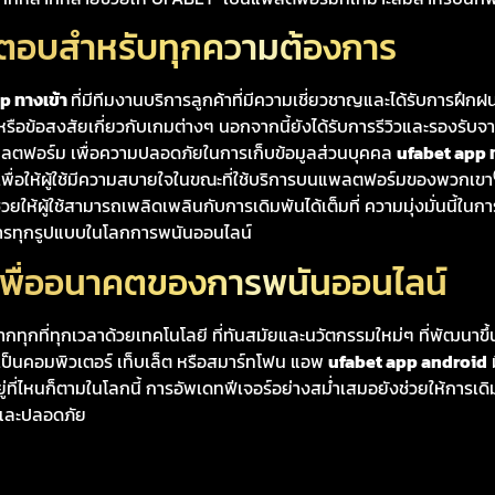
 คำตอบสำหรับทุกความต้องการ
p ทางเข้า
ที่มีทีมงานบริการลูกค้าที่มีความเชี่ยวชาญและได้รับการฝึ
หรือข้อสงสัยเกี่ยวกับเกมต่างๆ นอกจากนี้ยังได้รับการรีวิวและรองรับ
แพลตฟอร์ม เพื่อความปลอดภัยในการเก็บข้อมูลส่วนบุคคล
ufabet app ท
ี้เพื่อให้ผู้ใช้มีความสบายใจในขณะที่ใช้บริการบนแพลตฟอร์มของพวกเขา
ห้ผู้ใช้สามารถเพลิดเพลินกับการเดิมพันได้เต็มที่ ความมุ่งมั่นนี้ในกา
การทุกรูปแบบในโลกการพนันออนไลน์
น้าเพื่ออนาคตของการพนันออนไลน์
ากทุกที่ทุกเวลาด้วยเทคโนโลยี ที่ทันสมัยและนวัตกรรมใหม่ๆ ที่พัฒนาข
ะเป็นคอมพิวเตอร์ เท็บเล็ต หรือสมาร์ทโฟน แอพ
ufabet app android
ม
าจะอยู่ที่ไหนก็ตามในโลกนี้ การอัพเดทฟีเจอร์อย่างสม่ำเสมอยังช่วยให้การเด
ุขและปลอดภัย