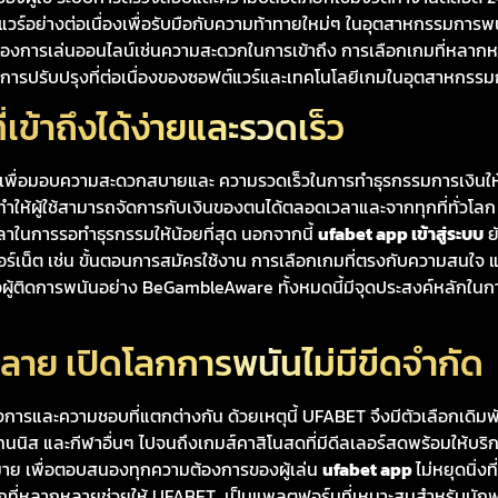
แวร์อย่างต่อเนื่องเพื่อรับมือกับความท้าทายใหม่ๆ ในอุตสาหกรรมการ
ของการเล่นออนไลน์เช่นความสะดวกในการเข้าถึง การเลือกเกมที่หลากหลา
การปรับปรุงที่ต่อเนื่องของซอฟต์แวร์และเทคโนโลยีเกมในอุตสาหกรร
เข้าถึงได้ง่ายและรวดเร็ว
เพื่อมอบความสะดวกสบายและ ความรวดเร็วในการทำธุรกรรมการเงินให้กับผ
 ทำให้ผู้ใช้สามารถจัดการกับเงินของตนได้ตลอดเวลาและจากทุกที่ทั่วโลก 
ลาในการรอทำธุรกรรมให้น้อยที่สุด นอกจากนี้
ufabet app เข้าสู่ระบบ
ย
เน็ต เช่น ขั้นตอนการสมัครใช้งาน การเลือกเกมที่ตรงกับความสนใจ และว
ู้ติดการพนันอย่าง BeGambleAware ทั้งหมดนี้มีจุดประสงค์หลักในการใ
หลาย เปิดโลกการพนันไม่มีขีดจำกัด
การและความชอบที่แตกต่างกัน ด้วยเหตุนี้ UFABET จึงมีตัวเลือกเดิมพ
นนิส และกีฬาอื่นๆ ไปจนถึงเกมส์คาสิโนสดที่มีดีลเลอร์สดพร้อมให้บริก
กมาย เพื่อตอบสนองทุกความต้องการของผู้เล่น
ufabet app
ไม่หยุดนิ่ง
เลือกที่หลากหลายช่วยให้ UFABET เป็นแพลตฟอร์มที่เหมาะสมสำหรับนัก