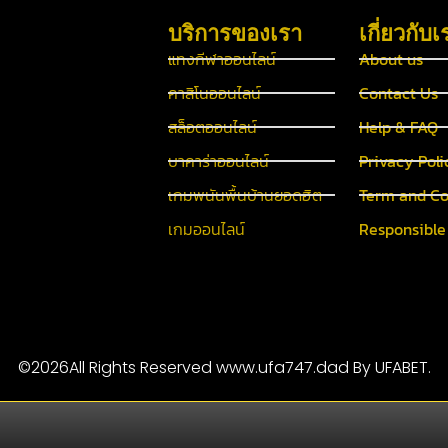
บริการของเรา
เกี่ยวกับเ
แทงกีฬาออนไลน์
About us
คาสิโนออนไลน์
Contact Us
สล็อตออนไลน์
Help & FAQ
บาคาร่าออนไลน์
Privacy Poli
เกมพนันพื้นบ้านยอดฮิต
Term and Co
เกมออนไลน์
Responsibl
©2026All Rights Reserved www.ufa747.dad By UFABET.