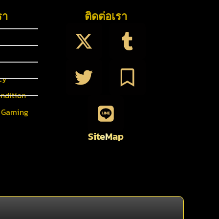
รา
ติดต่อเรา
cy
ndition
e Gaming
SiteMap