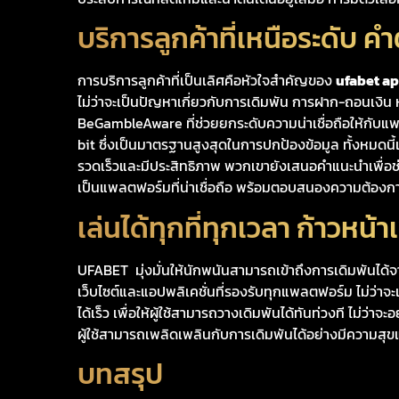
บริการลูกค้าที่เหนือระดับ
การบริการลูกค้าที่เป็นเลิศคือหัวใจสำคัญของ
ufabet ap
ไม่ว่าจะเป็นปัญหาเกี่ยวกับการเดิมพัน การฝาก-ถอนเงิน 
BeGambleAware ที่ช่วยยกระดับความน่าเชื่อถือให้กับ
bit ซึ่งเป็นมาตรฐานสูงสุดในการปกป้องข้อมูล ทั้งหมดน
รวดเร็วและมีประสิทธิภาพ พวกเขายังเสนอคำแนะนำเพื่อช่วยใ
เป็นแพลตฟอร์มที่น่าเชื่อถือ พร้อมตอบสนองความต้อง
เล่นได้ทุกที่ทุกเวลา ก้าวห
UFABET มุ่งมั่นให้นักพนันสามารถเข้าถึงการเดิมพันได้จ
เว็บไซต์และแอปพลิเคชั่นที่รองรับทุกแพลตฟอร์ม ไม่ว่าจ
ได้เร็ว เพื่อให้ผู้ใช้สามารถวางเดิมพันได้ทันท่วงที ไม่ว่
ผู้ใช้สามารถเพลิดเพลินกับการเดิมพันได้อย่างมีความส
บทสรุป