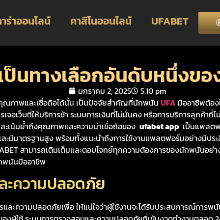
าร่าออนไลน์
คาสิโนออนไลน์
UFABET
เป็นทางเลือกอันดับหนึ่งขอ
มกราคม 2, 2025
5:10 pm
มีคุณภาพและเชื่อถือได้นั้น เป็นปัจจัยสำคัญที่นักพนัน
UFA
มืออาชีพต้อ
จอเว็บที่ให้บริการช้า ระบบการเงินที่ไม่มั่นคง หรือการบริการลูกค้าที
ละเน้นย้ำถึงคุณภาพและความน่าเชื่อถือของ
ufabet app
เป็นแพลตฟอ
 และมีมาตรฐานสูง พร้อมทั้งแนะนำถึงการใช้งานแพลตฟอร์มอย่างมีประส
T สามารถเติมเต็มและตอบโจทย์ทุกความต้องการของนักพนันอย่างแท้
ักพนันมืออาชีพ
และความปลอดภัย
ความปลอดภัยเพื่อ ให้แน่ใจว่าผู้ใช้งานจะได้รับประสบการณ์การพนันที่
ุนของผู้ใช้ ระบบการตรวจสอบและความปลอดภัยที่เข้มงวดทำงานตลอด 2