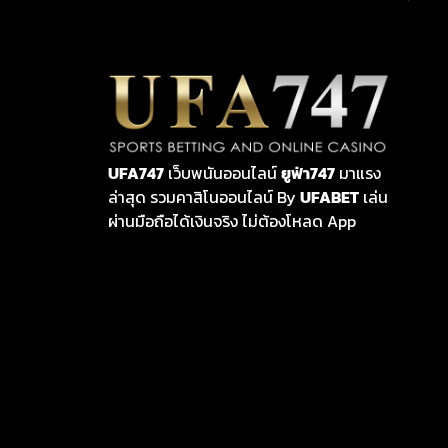
UFA747
เว็บพนันออนไลน์
ยูฟ่า747
มาแรง
ล่าสุด รวมคาสิโนออนไลน์ By
UFABET
เล่น
ผ่านมือถือได้เงินจริง ไม่ต้องโหลด App