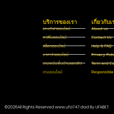
บริการของเรา
เกี่ยวกับเ
แทงกีฬาออนไลน์
About us
คาสิโนออนไลน์
Contact Us
สล็อตออนไลน์
Help & FAQ
บาคาร่าออนไลน์
Privacy Poli
เกมพนันพื้นบ้านยอดฮิต
Term and Co
เกมออนไลน์
Responsibl
©2026All Rights Reserved www.ufa747.dad By UFABET.