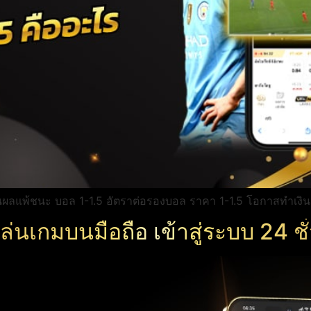
ผลแพ้ชนะ บอล 1-1.5 อัตราต่อรองบอล ราคา 1-1.5 โอกาสทำเงิน
ล่นเกมบนมือถือ เข้าสู่ระบบ 24 ชั