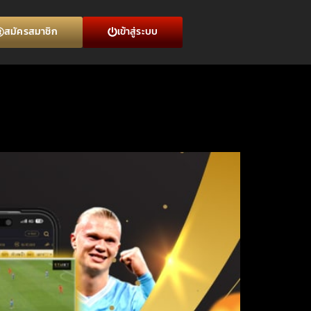
สมัครสมาชิก
เข้าสู่ระบบ