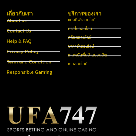
เกี่ยวกับเรา
บริการของเรา
About us
แทงกีฬาออนไลน์
คาสิโนออนไลน์
Contact Us
สล็อตออนไลน์
Help & FAQ
บาคาร่าออนไลน์
Privacy Policy
เกมพนันพื้นบ้านยอดฮิต
Term and Condition
เกมออนไลน์
Responsible Gaming