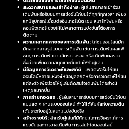
ประโยชน์ของการเล่นไก่ชนออนไลน์
สะดวกสบายและเข้าถึงง่าย
: ผู้เล่นสามารถเข้าร่วม
เดิมพันหรือรับชมการแข่งขันไก่ชนได้ทุกที่ทุกเวลา เพียง
แค่มีอุปกรณ์เชื่อมต่ออินเทอร์เน็ต เช่น สมาร์ทโฟนหรือ
คอมพิวเตอร์ ช่วยให้ไม่พลาดการแข่งขันที่ต้องการ
ติดตาม
ความหลากหลายของการเดิมพัน
: ไก่ชนออนไลน์มัก
มีหลากหลายรูปแบบการเดิมพัน เช่น การเดิมพันผลแพ้
ชนะ, การเดิมพันตามอัตราต่อรอง หรือเดิมพันผลรวม
ซึ่งช่วยเพิ่มความสนุกและตื่นเต้นให้กับผู้เล่น
มีข้อมูลการวิเคราะห์และสถิติ
: แพลตฟอร์มไก่ชน
ออนไลน์หลายแห่งจะให้ข้อมูลสถิติหรือการวิเคราะห์ไก่ชน
แต่ละตัว เพื่อช่วยให้ผู้เล่นตัดสินใจเดิมพันได้อย่างมี
เหตุผลมากขึ้น
การถ่ายทอดสด
: ผู้เล่นสามารถรับชมการแข่งขันไก่ชน
แบบสด ๆ ผ่านระบบออนไลน์ ทำให้ได้สัมผัสกับความตื่น
เต้นราวกับอยู่ในสนามแข่งขันจริง
สร้างรายได้
: สำหรับผู้เล่นที่มีทักษะในการวิเคราะห์การ
แข่งขันและการวางเดิมพัน การเล่นไก่ชนออนไลน์