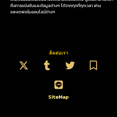
ถึงการแข่งขันและข้อมูลต่างๆ ได้จากทุกที่ทุกเวลา ผ่าน
แพลตฟอร์มออนไลน์ต่างๆ
ติดต่อเรา
SiteMap