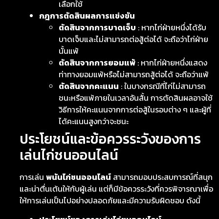
เลือกใช้
กฎการตัดสินผลการแข่งขัน
ตัดสินจากการบาดเจ็บ
: หากไก่ฝ่ายหนึ่งได้รับ
บาดเจ็บและไม่สามารถต่อสู้ต่อได้ จะถือว่าไก่ฝ่าย
นั้นแพ้
ตัดสินจากการยอมแพ้
: หากไก่ฝ่ายหนึ่งแสดง
ท่าทางยอมแพ้หรือไม่สามารถสู้ต่อได้ จะถือว่าแพ้
ตัดสินจากคะแนน
: ในบางกรณีที่ไก่ไม่สามารถ
ชนะหรือแพ้ภายในเวลาอันสั้น การตัดสินผลอาจใช้
วิธีการให้คะแนนจากการต่อสู้ในรอบต่าง ๆ และผู้ที่
ได้คะแนนสูงกว่าจะชนะ
ประโยชน์และข้อควรระวังของการ
เล่นไก่ชนออนไลน์
การเล่น
พนันไก่ชนออนไลน์
สามารถมอบประสบการณ์ที่สนุก
และน่าตื่นเต้นให้กับผู้เล่น แต่ก็มีข้อควรระวังที่ควรพิจารณาเพื่อ
ให้การเล่นเป็นไปอย่างปลอดภัยและมีความรับผิดชอบ ดังนี้