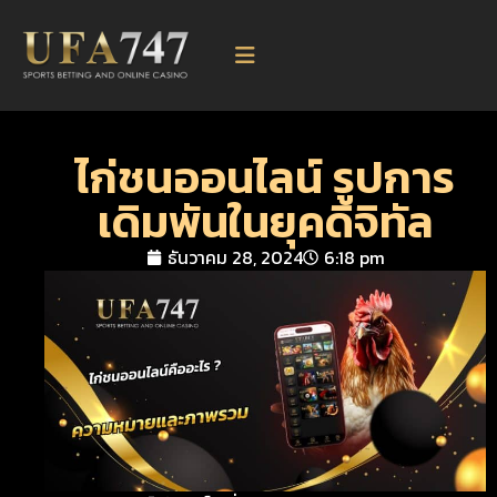
ไก่ชนออนไลน์ รูปการ
เดิมพันในยุคดิจิทัล
ธันวาคม 28, 2024
6:18 pm