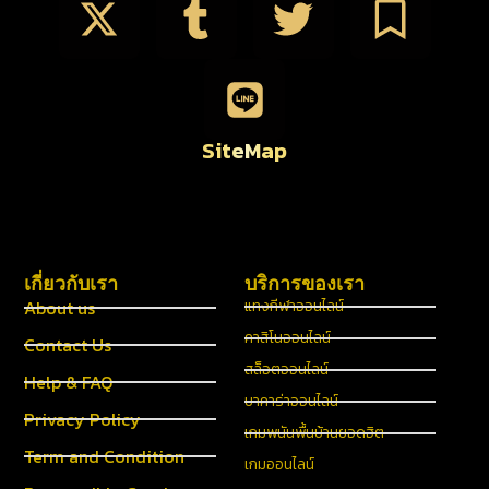
SiteMap
เกี่ยวกับเรา
บริการของเรา
About us
แทงกีฬาออนไลน์
คาสิโนออนไลน์
Contact Us
สล็อตออนไลน์
Help & FAQ
บาคาร่าออนไลน์
Privacy Policy
เกมพนันพื้นบ้านยอดฮิต
Term and Condition
เกมออนไลน์