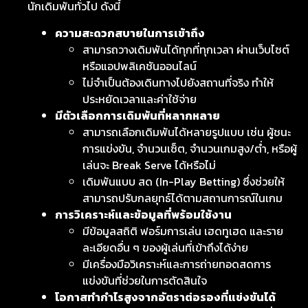
นักเดิมพันทั่วไป ดังนี้
ความสะดวกสบายในการเข้าถึง
สามารถวางเดิมพันได้ทุกที่ทุกเวลา ผ่านเว็บไซต์
หรือแอปพลิเคชันออนไลน์
ไม่จำเป็นต้องเดินทางไปยังสถานที่จริง ทำให้
ประหยัดเวลาและค่าใช้จ่าย
มีตัวเลือกการเดิมพันที่หลากหลาย
สามารถเลือกเดิมพันได้หลายรูปแบบ เช่น ผู้ชนะ
การแข่งขัน, จำนวนเซ็ต, จำนวนเกมสูง/ต่ำ, หรือผู้
เล่นจะ Break Serve ได้หรือไม่
เดิมพันแบบ สด (In-Play Betting) ซึ่งช่วยให้
สามารถปรับกลยุทธ์ได้ตามสถานการณ์ในเกม
การวิเคราะห์และข้อมูลที่พร้อมใช้งาน
มีข้อมูลสถิติ ฟอร์มการเล่น เฮดทูเฮด และราย
ละเอียดอื่น ๆ ของผู้เล่นที่เข้าถึงได้ง่าย
มีเครื่องมือวิเคราะห์และการถ่ายทอดสดการ
แข่งขันที่ช่วยในการตัดสินใจ
โอกาสทำกำไรสูงจากอัตราต่อรองที่แข่งขันได้