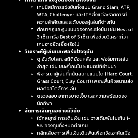
เทนนิสมีการแข่งขันทั้งแบบ Grand Slam, ATP,
WTA, Challenger และ ITF ซึ่งแต่ละรายการมี
ความสำคัญและระดับของผู้เล่นที่ต่างกัน
ศึกษากฎและรูปแบบของการแข่งขัน เช่น Best of
3 เซ็ต หรือ Best of 5 เซ็ต เพื่อช่วยวิเคราะห์ว่า
เกมอาจยืดเยื้อหรือไม่
วิเคราะห์ผู้เล่นและฟอร์มปัจจุบัน
ดู อันดับโลก, สถิติย้อนหลัง และ ฟอร์มการเล่น
ล่าสุด เช่น ชนะกี่เกมใน 5 แมตช์ที่ผ่านมา
พิจารณาผู้เล่นที่ถนัดสนามแบบใด (Hard Court,
Grass Court, Clay Court) เพราะพื้นผิวสนามส่ง
ผลต่อสไตล์การเล่น
ตรวจสอบ อาการบาดเจ็บ และความพร้อมของ
นักกีฬา
จัดการเงินทุนอย่างมีวินัย
ใช้กลยุทธ์ การเดินเงิน เช่น วางเดิมพันไม่เกิน 1-
5% ของทุนทั้งหมดต่อเกม
หลีกเลี่ยงการเพิ่มเงินเดิมพันเพื่อหวังเอาคืนเมื่อ