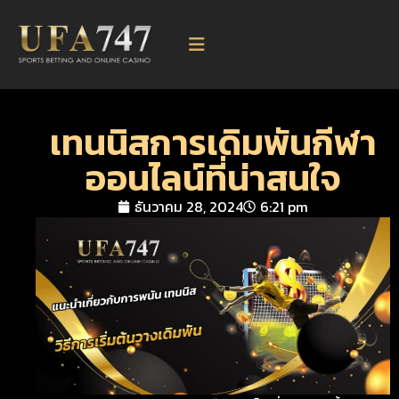
เทนนิสการเดิมพันกีฬา
ออนไลน์ที่น่าสนใจ
ธันวาคม 28, 2024
6:21 pm