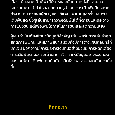
เนื่อง เนื่องจากเป็นกีฬาที่มีการแข่งขันตลอดทั้งปีและมอบ
โอกาสในการทำกำไรหลากหลายรูปแบบ การเดิมพันมีประเภท
ต่าง ๆ เช่น ทายผลผู้ชนะ, แฮนดิแคป, คะแนนสูง/ต่ำ และการ
เดิมพันสด ซึ่งผู้เล่นสามารถวางเดิมพันได้ทั้งก่อนและระหว่าง
การแข่งขัน แต่เพื่อเพิ่มโอกาสในการชนะและลดความเสี่ยง
ผู้เล่นจำเป็นต้องศึกษาข้อมูลที่สำคัญ เช่น ฟอร์มการเล่นล่าสุด
สถิติการพบกัน และสภาพสนาม รวมถึงมีการวางแผนกลยุทธ์ที่
ชัดเจน นอกจากนี้ การบริหารเงินทุนอย่างมีวินัย การหลีกเลี่ยง
การเดิมพันตามอารมณ์ และการวิเคราะห์ข้อมูลอย่างรอบคอบ
จะช่วยให้การเดิมพันเทนนิสมีประสิทธิภาพและปลอดภัยมากยิ่ง
ขึ้น
ติดต่อเรา