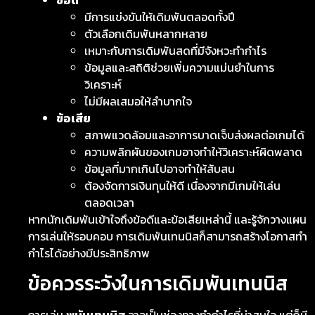
ข้อดี
มีการแข่งขันให้เดิมพันตลอดทั้งปี
ตัวเลือกเดิมพันหลากหลาย
เหมาะกับการเดิมพันสดที่มีจังหวะทำกำไร
ข้อมูลและสถิติช่วยเพิ่มความแม่นยำในการ
วิเคราะห์
ไม่มีผลเสมอให้ลำบากใจ
ข้อเสีย
สภาพแวดล้อมและอาการบาดเจ็บส่งผลต่อเกมได้
ความพลิกผันของเกมอาจทำให้วิเคราะห์ผิดพลาด
ข้อมูลที่มากเกินไปอาจทำให้สับสน
ต้องจัดการเงินทุนให้ดี เนื่องจากมีเกมให้เล่น
ตลอดเวลา
หากนักเดิมพันเข้าใจถึงข้อดีและข้อเสียเหล่านี้ และรู้จักวางแผน
การเล่นให้รอบคอบ การเดิมพันเทนนิสก็สามารถสร้างโอกาสทำ
กำไรได้อย่างมีประสิทธิภาพ
ข้อควรระวังในการเดิมพันเทนนิส
การเล่น
พนันเทนนิส
อาจเป็นช่องทางทำกำไรที่น่าสนใจ แต่ก็มี