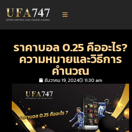
ราคาบอล 0.25 คืออะไร?
ความหมายและวิธีการ
คำนวณ
ธันวาคม 19, 2024
11:30 am