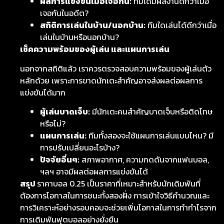
ผลการแข่งขันเมื่อเจอกัน:
ทีมใดมีผลงานดีกว่าเมื่อ
เจอกันในอดีต?
สถิติการเล่นในบ้าน/นอกบ้าน:
ทีมใดเล่นได้ดีกว่าเมื่อ
เล่นในบ้านหรือนอกบ้าน?
เช็คความพร้อมของผู้เล่น และแผนการเล่น
นอกจากสถิติแล้ว เราควรตรวจสอบความพร้อมของผู้เล่นตัว
หลักด้วย เพราะการขาดนักเตะสำคัญอาจส่งผลต่อผลการ
แข่งขันได้มาก
ผู้เล่นบาดเจ็บ:
มีนักเตะคนสำคัญบาดเจ็บหรือติดโทษ
หรือไม่?
แผนการเล่น:
ทีมทั้งสองจะใช้แผนการเล่นแบบไหน? มี
การปรับเปลี่ยนอะไรบ้าง?
ปัจจัยอื่นๆ:
สภาพอากาศ, ความกดดันจากแฟนบอล,
ฯลฯ อาจมีผลต่อผลการแข่งขันได้
สรุป
ราคาบอล 0.25 เป็นราคาที่เหมาะสำหรับนักเดิมพันที่
ต้องการโอกาสในการชนะทั้งสองฝั่ง การเข้าใจวิธีคำนวณและ
การวิเคราะห์อย่างรอบคอบจะช่วยเพิ่มโอกาสในการทำกำไรจาก
การเดิมพันฟุตบอลอย่างยั่งยืน