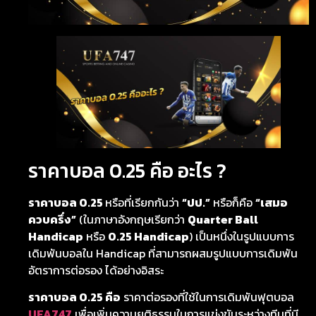
ราคาบอล 0.25 คือ อะไร ?
ราคาบอล 0.25
หรือที่เรียกกันว่า
“ปป.”
หรือก็คือ
“เสมอ
ควบครึ่ง”
(ในภาษาอังกฤษเรียกว่า
Quarter Ball
Handicap
หรือ
0.25 Handicap
) เป็นหนึ่งในรูปแบบการ
เดิมพันบอลใน Handicap ที่สามารถผสมรูปแบบการเดิมพัน
อัตราการต่อรอง ได้อย่างอิสระ
ราคาบอล 0.25 คือ
ราคาต่อรองที่ใช้ในการเดิมพันฟุตบอล
UFA747
เพื่อเพิ่มความยุติธรรมในการแข่งขันระหว่างทีมที่มี