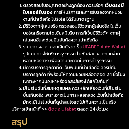
ตรวจสอบใบอนุญาตอย่างถูกต้อง ควรเลือก
เว็บตรงมี
ใบเซอร์รับรอง
การให้บริการและการรับรองจากหน่วย
งานที่น่าเชื่อถือ โปร่งใส ได้รับมาตรฐาน
มีรีวิวจากผู้เล่นจริง ตรวจสอบรีวิวจากผู้เล่นจริง ในเว็บ
บอร์ดหรือตามโซเชียลมีเดีย การที่เว็บมีรีวิวดีๆ จากผู้
เล่นคนอื่นจะช่วยยืนยันถึงความน่าเชื่อถือ
ระบบการฝาก-ถอนเงินที่รวดเร็ว
UFABET Auto Wallet
รูปแบบการให้บริการธุรกรรม ไม่ซับซ้อน ฝากถอนง่าย
หลายช่องทาง เพื่อความสะดวกในการทำธุรกรรม
มีการบริการลูกค้าที่ดี เว็บพนันที่น่าเชื่อถือ ควรมีทีม
บริการลูกค้า ที่พร้อมให้ความช่วยเหลือตลอด 24 ชั่วโมง
เพราะหากมีปัญหาหรือข้อสงสัยจะได้แก้ไขทันที
มีโปรโมชั่นที่สมเหตุสมผล ควรหลีกเลี่ยงเว็บที่มีโปรโม
ชั่นเกินจริง เพราะอาจเป็นการหลอกลวง เว็บที่น่าเชื่อถือ
มักจะมีโปรโมชั่นที่ดูน่าสนใจแต่ไม่เกินความเป็นจริง
บริการเจ้าหน้าที่ >>
ติดต่อ Ufabet
ตลอด 24 ชั่วโมง
สรุป