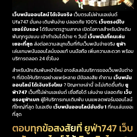
เว็บพนันออนไลน์ ได้เงินจริง
เว็บตรงไม่ผ่านเอเย่นต์
Ufa747 มั่นคง เดิมพันง่าย ปลอดภัย 100%
เว็บตรงมีใบ
เซอร์รับรอง
ได้รับมาตรฐานสากล เปิดโอกาสสำหรับนักเดิม
พันทุกรูปแบบ เข้าทำเงินได้ง่าย ๆ วันนี้
เว็บพนันที่คนเล่น
เยอะที่สุด
ส่งต่อความสนุกเต็มที่กับเว็บพนันจ่ายจริง
ยูฟ่า
เล่นเกมพนันออนไลน์ของแท้ บนมือถือ เพิ่มความสะดวก พร้อม
บริการตลอด 24 ชั่วโมง
สำหรับนักเดิมพันหน้าใหม่ อาจลังเลในบริการของเว็บพนันต่าง
ๆ ที่เปิดให้บริการอย่างแพร่หลาย มีข้อสงสัย คำถาม
เว็บพนัน
ออนไลน์ ได้เงินจริงไหม
? ปัญหาเหล่านี้ จะไม่เกิดขึ้นกับ
ยู
ฟ่า747
เว็บที่ไม่ผ่านเอเย่นต์ เชื่อถือได้ เล่นง่าย ปลอดภัย
เว็บ
ตรงยูฟ่าเบท
ผู้ให้บริการเกมเดิมพัน บนแพลตฟอร์มออนไลน์
ที่ใหญ่ที่สุด ในเอเชีย
เว็บพนันออนไลน์อันดับ 1
ที่คนเล่นเยอะ
ที่สุด
ตอบทุกข้อสงสัยที่ ยูฟ่า747 เว็บ