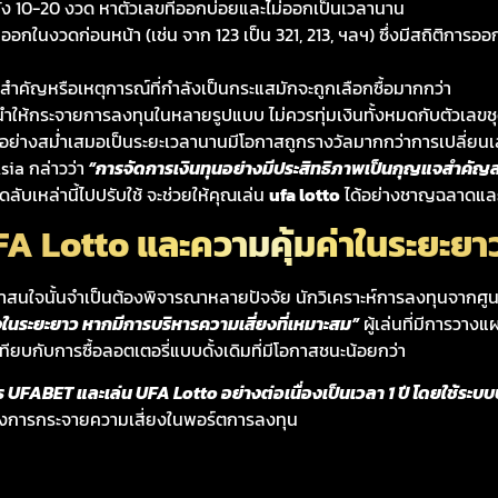
ง 10-20 งวด หาตัวเลขที่ออกบ่อยและไม่ออกเป็นเวลานาน
่ออกในงวดก่อนหน้า (เช่น จาก 123 เป็น 321, 213, ฯลฯ) ซึ่งมีสถิติกา
บวันสำคัญหรือเหตุการณ์ที่กำลังเป็นกระแสมักจะถูกเลือกซื้อมากกว่า
ะนำให้กระจายการลงทุนในหลายรูปแบบ ไม่ควรทุ่มเงินทั้งหมดกับตัวเลขช
ดิมอย่างสม่ำเสมอเป็นระยะเวลานานมีโอกาสถูกรางวัลมากกว่าการเปลี่ยนเ
ia กล่าวว่า
“การจัดการเงินทุนอย่างมีประสิทธิภาพเป็นกุญแจสำคัญสำห
ลับเหล่านี้ไปปรับใช้ จะช่วยให้คุณเล่น
ufa lotto
ได้อย่างชาญฉลาดและ
 Lotto และความคุ้มค่าในระยะยา
าสนใจนั้นจำเป็นต้องพิจารณาหลายปัจจัย นักวิเคราะห์การลงทุนจากศูนย์
นระยะยาว หากมีการบริหารความเสี่ยงที่เหมาะสม”
ผู้เล่นที่มีการวาง
ียบกับการซื้อลอตเตอรี่แบบดั้งเดิมที่มีโอกาสชนะน้อยกว่า
ัคร UFABET และเล่น UFA Lotto อย่างต่อเนื่องเป็นเวลา 1 ปี โดยใช้ระบ
ที่ต้องการกระจายความเสี่ยงในพอร์ตการลงทุน