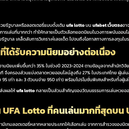
วยรัฐบาลหรือลอตเตอรี่แบบดั้งเดิม
ufa lotto
บน
ufabet เว็บตรง
อา
ในการเล่นที่มากกว่า ทำให้กลายเป็นตัวเลือกยอดนิยมในวงการพนันออน
วยรัฐบาล เคล็ดลับการวิเคราะห์เลขเด็ด ไปจนถึงโอกาสทางการลงทุนใน
ที่ได้รับความนิยมอย่างต่อเนื่อง
ความนิยมเพิ่มขึ้นกว่า 35% ในช่วงปี 2023-2024 ตามข้อมูลจากสำนักวิจั
นาที จึงครองส่วนแบ่งตลาดหวยออนไลน์สูงถึง 27% ในประเทศไทย ผู้เล่น
ย 95 เท่า และ 3 ตัวบนจ่าย 950 เท่า) พร้อมโปรโมชั่นพิเศษสำหรับทั้งผู้เ
 ส่งผลให้
ufa lotto
กลายเป็นส่วนสำคัญของวัฒนธรรมการเล่นหวยออ
UFA Lotto ที่คนเล่นมากที่สุดบ
มีเกมลอตเตอรี่หลากหลายประเภทให้เลือกเล่น จากการสำรวจของนิตย