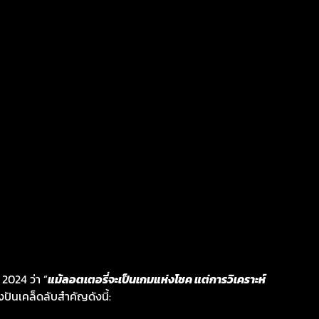
2024 ว่า “
แม้ลอตเตอรี่จะเป็นเกมแห่งโชค แต่การวิเคราะห์
่งปันเคล็ดลับสำคัญดังนี้: