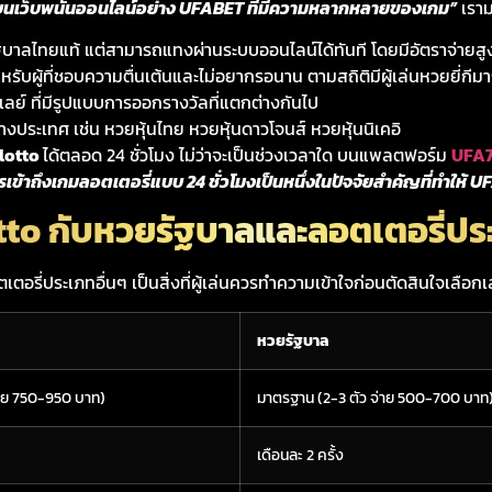
ะบนเว็บพนันออนไลน์อย่าง UFABET ที่มีความหลากหลายของเกม”
เราม
บาลไทยแท้ แต่สามารถแทงผ่านระบบออนไลน์ได้ทันที โดยมีอัตราจ่ายสูง
หรับผู้ที่ชอบความตื่นเต้นและไม่อยากรอนาน ตามสถิติมีผู้เล่นหวยยี่กีม
ย์ ที่มีรูปแบบการออกรางวัลที่แตกต่างกันไป
างประเทศ เช่น หวยหุ้นไทย หวยหุ้นดาวโจนส์ หวยหุ้นนิเคอิ
 lotto
ได้ตลอด 24 ชั่วโมง ไม่ว่าจะเป็นช่วงเวลาใด บนแพลตฟอร์ม
UFA
รเข้าถึงเกมลอตเตอรี่แบบ 24 ชั่วโมงเป็นหนึ่งในปัจจัยสำคัญที่ทำให้ 
o กับหวยรัฐบาลและลอตเตอรี่ประ
อรี่ประเภทอื่นๆ เป็นสิ่งที่ผู้เล่นควรทำความเข้าใจก่อนตัดสินใจเลือก
หวยรัฐบาล
จ่าย 750-950 บาท)
มาตรฐาน (2-3 ตัว จ่าย 500-700 บาท
เดือนละ 2 ครั้ง