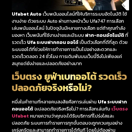
Ufabet Auto
เว็บพนันออนไลน์ที่ให้บริการระบบอัตโนมัติ ใช้
งานง่าย ด้วยระบบ Auto ผ่านทางหน้าเว็บ Ufa747 การเลือก
เล่นพนันออนไลน์ ในปัจจุบันมีหลายทางเลือก แต่ถ้าคุณกำลัง
มองหา เว็บพนันที่ใช้งานง่ายและมีระบบ
ฝาก-ถอนอัตโนมัติ
ที่
รวดเร็ว
Ufa ระบบฝากถอน ออโต้
เป็นตัวเลือกที่ดีที่สุด ด้วย
ระบบออโต้ที่ช่วยให้การทำรายการเป็นไปอย่างสะดวกและ
รวดเร็วตลอด 24 ชั่วโมง การเดิมพันบนเว็บนี้จึงไม่เพียงแค่
สนุกแต่ยังง่ายและปลอดภัยอย่างมาก
เว็บตรง ยูฟ่าเบทออโต้ รวดเร็ว
ปลอดภัยจริงหรือไม่?
หนึ่งในคำถามที่หลายคนสงสัยคือการเล่นผ่าน
Ufa ระบบฝาก
ถอนออโต้
จะปลอดภัยจริงหรือไม่? การเลือกเล่นกับ
เว็บตรง
Ufabet
หมายความว่าคุณจะได้รับบริการที่โปร่งใสและ
ปลอดภัย ระบบการทำรายการทุกขั้นตอนจะถูกควบคุมอย่าง
เคร่งครัดและสามารถทำรายการได้ทันที โดยไม่ต้องผ่าน