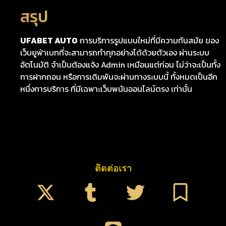
สรุป
UFABET AUTO
การบริการรูปแบบใหม่ที่มีความทันสมัย ของ
เว็บยูฟ่าเบทที่จะสามารถทำทุกอย่างได้ด้วยตัวเอง ผ่านระบบ
อัตโนมัติ จำเป็นต้องแจ้ง Admin เหมือนแต่ก่อน ไม่ว่าจะเป็นทั้ง
การฝากถอน หรือการเดิมพันจะผ่านทางระบบนี้ ทั้งหมดเป็นอีก
หนึ่งการบริการ ที่มีเฉพาะเว็บพนันออนไลน์ตรง เท่านั้น
ติดต่อเรา