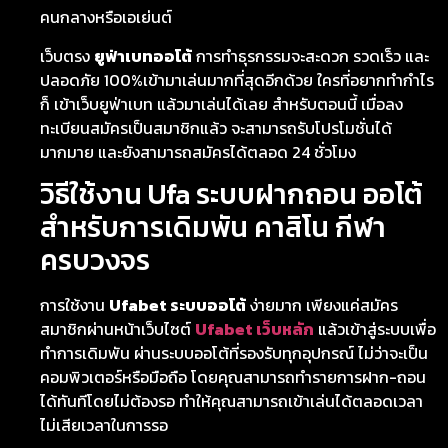
คนกลางหรือเอเย่นต์
เว็บตรง
ยูฟ่าเบทออโต้
การทำธุรกรรมจะสะดวก รวดเร็ว และ
ปลอดภัย 100%เข้ามาเล่นมากที่สุดอีกด้วย ใครที่อยากทำกำไร
ก็ เข้าเว็บยูฟ่าเบท แล้วมาเล่นได้เลย สำหรับตอนนี้ เมื่อลง
ทะเบียนสมัครเป็นสมาชิกแล้ว จะสามารถรับโปรโมชั่นได้
มากมาย และยังสามารถสมัครได้ตลอด 24 ชั่วโมง
วิธีใช้งาน Ufa ระบบฝากถอน ออโต้
สำหรับการเดิมพัน คาสิโน กีฬา
ครบวงจร
การใช้งาน
Ufabet ระบบออโต้
ง่ายมาก เพียงแค่สมัคร
สมาชิกผ่านหน้าเว็บไซต์
Ufabet เว็บหลัก
แล้วเข้าสู่ระบบเพื่อ
ทำการเดิมพัน ผ่านระบบออโต้ที่รองรับทุกอุปกรณ์ ไม่ว่าจะเป็น
คอมพิวเตอร์หรือมือถือ โดยคุณสามารถทำรายการฝาก-ถอน
ได้ทันทีโดยไม่ต้องรอ ทำให้คุณสามารถเข้าเล่นได้ตลอดเวลา
ไม่เสียเวลาในการรอ