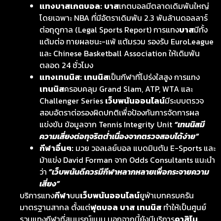
แทงบาสเกตบอล:
บาส
เกตบอลมีตลาดเดิมพันใหญ่
โดยเฉพาะ NBA ที่มีอัตราเดิมพัน 2.3 พันล้านดอลลาร์
ต่อฤดูกาล (Legal Sports Report) การแทง
บาส
มีทั้ง
แต้มต่อ ทายผลชนะ-แพ้ แต้มรวม รองรับ EuroLeague
และ Chinese Basketball Association ให้เดิมพัน
ตลอด 24 ชั่วโมง
แทงเทนนิส:
เทนนิส
เป็นกีฬาที่โปร่งใสสูง การแทง
เทนนิส
ครอบคลุม Grand Slam, ATP, WTA และ
Challenger Series
เว็บพนันออนไลน์
มีระบบตรวจ
สอบอัตราต่อรองผิดปกติเพื่อป้องกันการจัดการผล
แข่งขัน ข้อมูลจาก Tennis Integrity Unit
“เทนนิสมี
ความเสี่ยงต่อทุจริตต่ำเนื่องจากตรวจสอบได้ง่าย”
กีฬาอื่นๆ:
มวย วอลเลย์บอล แบดมินตัน E-Sports และ
ม้าแข่ง David Forman จาก Odds Consultants แนะนำ
ว่า
“เว็บพนันดีควรมีกีฬาหลากหลายเพื่อกระจายความ
เสี่ยง”
บริการแทง
กีฬา
บน
เว็บพนันออนไลน์
ยูฟ่าเบทครบครัน
มาตรฐานสากล ตั้งแต่
ฟุตบอล
บาส
เทนนิส
ทำให้เป็นศูนย์
รวมแทงกีฬาที่สมบูรณ์แบบ นอกจากนี้ยังมีบริการ
คาสิโน