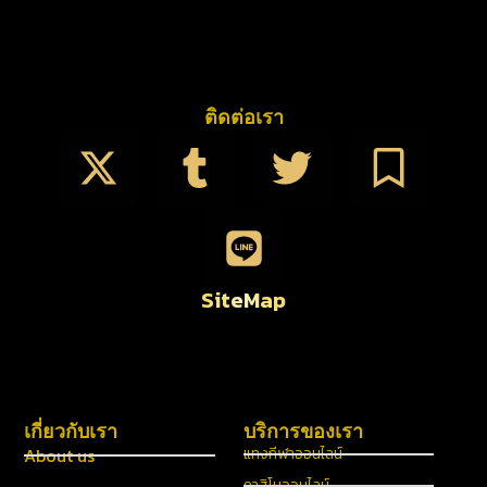
ติดต่อเรา
SiteMap
เกี่ยวกับเรา
บริการของเรา
About us
แทงกีฬาออนไลน์
คาสิโนออนไลน์