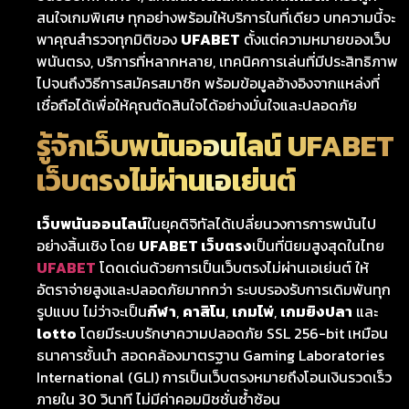
สนใจเกมพิเศษ ทุกอย่างพร้อมให้บริการในที่เดียว บทความนี้จะ
พาคุณสำรวจทุกมิติของ
UFABET
ตั้งแต่ความหมายของเว็บ
พนันตรง, บริการที่หลากหลาย, เทคนิคการเล่นที่มีประสิทธิภาพ
ไปจนถึงวิธีการสมัครสมาชิก พร้อมข้อมูลอ้างอิงจากแหล่งที่
เชื่อถือได้เพื่อให้คุณตัดสินใจได้อย่างมั่นใจและปลอดภัย
รู้จักเว็บพนันออนไลน์ UFABET
เว็บตรงไม่ผ่านเอเย่นต์
เว็บพนันออนไลน์
ในยุคดิจิทัลได้เปลี่ยนวงการการพนันไป
อย่างสิ้นเชิง โดย
UFABET เว็บตรง
เป็นที่นิยมสูงสุดในไทย
UFABET
โดดเด่นด้วยการเป็นเว็บตรงไม่ผ่านเอเย่นต์ ให้
อัตราจ่ายสูงและปลอดภัยมากกว่า ระบบรองรับการเดิมพันทุก
รูปแบบ ไม่ว่าจะเป็น
กีฬา
,
คาสิโน
,
เกมไพ่
,
เกมยิงปลา
และ
lotto
โดยมีระบบรักษาความปลอดภัย SSL 256-bit เหมือน
ธนาคารชั้นนำ สอดคล้องมาตรฐาน Gaming Laboratories
International (GLI) การเป็นเว็บตรงหมายถึงโอนเงินรวดเร็ว
ภายใน 30 วินาที ไม่มีค่าคอมมิชชั่นซ้ำซ้อน