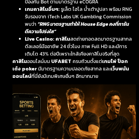
ป้องกัน Bot ตามมาตรฐาน eCOGRA
เกมคาสิโนอื่นๆ:
รูเล็ต ไฮโล น้ำเต้าปูปลา พร้อม RNG
รับรองจาก iTech Labs UK Gambling Commission
พบว่า
“RNG มาตรฐานทำให้ House Edge คงที่การัน
ตีความโปร่งใส”
Live Casino:
คาสิโน
สดถ่ายทอดสดมาตรฐานสากล
ดีลเลอร์มืออาชีพ 24 ชั่วโมง ภาพ Full HD และมีการ
เติบโต 43% ต่อปีเพราะใกล้เคียงคาสิโนจริงที่สุด
คาสิโน
ออนไลน์บน
UFABET
ครบถ้วนตั้งแต่
เกมไพ่
ป็อก
เด้ง
poker
มีมาตรฐานความปลอดภัยสากล และ
เว็บพนัน
ออนไลน์
ที่นี่ยังมีเกมพิเศษอื่นๆ อีกมากมาย