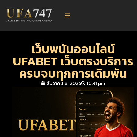
เว็บพนันออนไลน์
UFABET เว็บตรงบริการ
ครบจบทุกการเดิมพัน
ธันวาคม 8, 2025
10:41 pm