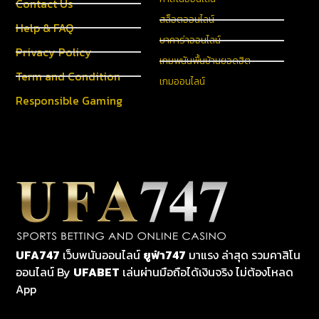
Contact Us
สล็อตออนไลน์
Help & FAQ
บาคาร่าออนไลน์
Privacy Policy
เกมพนันพื้นบ้านยอดฮิต
Term and Condition
เกมออนไลน์
Responsible Gaming
UFA747
เว็บพนันออนไลน์
ยูฟ่า747
มาแรง ล่าสุด รวมคาสิโน
ออนไลน์ By
UFABET
เล่นผ่านมือถือได้เงินจริง ไม่ต้องโหลด
App