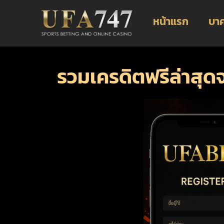
หน้าแรก
บาค
รวมเครดิตฟรีล่าสุด