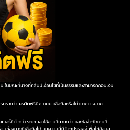
อเกิน ในขณะที่บางที่กลับมีเงื่อนไขที่เป็นธรรมและสามารถถอนเงิน
ารทราบว่าเครดิตฟรีมีความน่าเชื่อถือหรือไม่ แตกต่างจาก
เวอร์ที่ต่ำกว่า ระยะเวลาใช้งานที่นานกว่า และข้อจำกัดเกมที่
่องทางที่เชื่อถือได้ บทความนี้มีวัตถุประสงค์เพื่อให้ข้อมูล