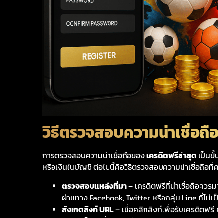
วิธีตรวจสอบความน่าเชื่อถื
การตรวจสอบความน่าเชื่อถือของ
เครดิตฟรีล่าสุด
เป็นขั
หรือเงินในบัญชี ต่อไปนี้คือวิธีตรวจสอบความน่าเชื่อถือท
ตรวจสอบแหล่งที่มา
– เครดิตฟรีที่น่าเชื่อถือค
ผ่านทาง Facebook, Twitter หรือกลุ่ม Line ที่ไม่
สังเกตลิงก์ URL
– เมื่อคลิกลิงก์เพื่อรับเครดิตฟร