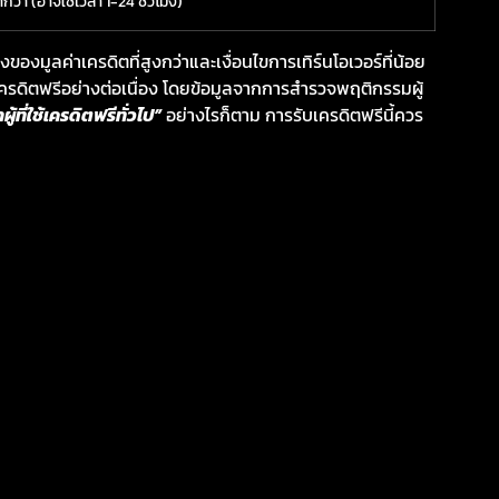
ากว่า (อาจใช้เวลา 1-24 ชั่วโมง)
ของมูลค่าเครดิตที่สูงกว่าและเงื่อนไขการเทิร์นโอเวอร์ที่น้อย
ับเครดิตฟรีอย่างต่อเนื่อง โดยข้อมูลจากการสำรวจพฤติกรรมผู้
ที่ใช้เครดิตฟรีทั่วไป”
อย่างไรก็ตาม การรับเครดิตฟรีนี้ควร