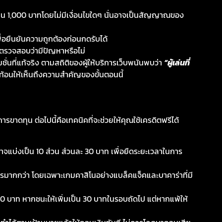
สูงเกิน 1,000 บาทโดยไม่มีเงื่อนไขใดๆ นั่นอาจเป็นสัญญาณของ
ื่อยืนยันความถูกต้องก่อนกดรับได้
ื่อตรวจสอบว่ามีปัญหาหรือไม่
นที่แท้จริง ตามสถิติของผู้ให้บริการเว็บพนันพบว่า
“ผู้เล่นที่
สะท้อนให้เห็นถึงความสำคัญของขั้นตอนนี้
าดทุน ต่อไปนี้คือเทคนิคที่จะช่วยให้คุณใช้เครดิตฟรีได้
าจแบ่งเป็น 10 ส่วน ส่วนละ 30 บาท เพื่อยืดระยะเวลาในการ
ไรมากกว่า โดยเฉพาะเกมคาสิโนอย่างแบล็คแจ็คและบาคาร่าที่มี
นที่ 20 บาท หากชนะให้เพิ่มเป็น 30 บาทในรอบถัดไป แต่หากแพ้ให้