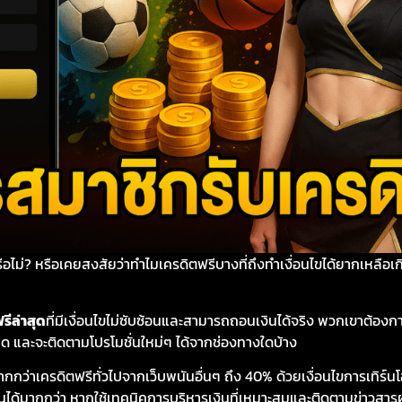
ือหรือไม่? หรือเคยสงสัยว่าทำไมเครดิตฟรีบางที่ถึงทำเงื่อนไขได้ยากเหลื
รีล่าสุด
ที่มีเงื่อนไขไม่ซับซ้อนและสามารถถอนเงินได้จริง พวกเขาต้องก
งสุด และจะติดตามโปรโมชั่นใหม่ๆ ได้จากช่องทางใดบ้าง
ากกว่าเครดิตฟรีทั่วไปจากเว็บพนันอื่นๆ ถึง 40% ด้วยเงื่อนไขการเทิร์นโอ
นได้มากกว่า หากใช้เทคนิคการบริหารเงินที่เหมาะสมและติดตามข่าวสารผ่านช