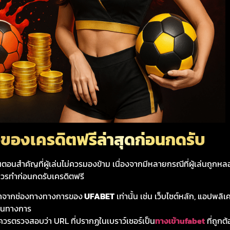
อของเครดิตฟรีล่าสุดก่อนกดรับ
้นตอนสำคัญที่ผู้เล่นไม่ควรมองข้าม เนื่องจากมีหลายกรณีที่ผู้เล่นถูกห
ี่ควรทำก่อนกดรับเครดิตฟรี
วรมาจากช่องทางทางการของ
UFABET
เท่านั้น เช่น เว็บไซต์หลัก, แอปพลิ
เป็นทางการ
ี ควรตรวจสอบว่า URL ที่ปรากฏในเบราว์เซอร์เป็น
ทางเข้าufabet
ที่ถูก