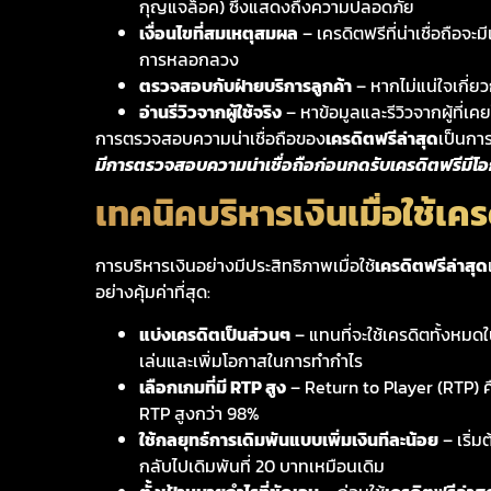
กุญแจล็อค) ซึ่งแสดงถึงความปลอดภัย
เงื่อนไขที่สมเหตุสมผล
– เครดิตฟรีที่น่าเชื่อถือจ
การหลอกลวง
ตรวจสอบกับฝ่ายบริการลูกค้า
– หากไม่แน่ใจเกี่ย
อ่านรีวิวจากผู้ใช้จริง
– หาข้อมูลและรีวิวจากผู้ที่เค
การตรวจสอบความน่าเชื่อถือของ
เครดิตฟรีล่าสุด
เป็นกา
มีการตรวจสอบความน่าเชื่อถือก่อนกดรับเครดิตฟรีมีโ
เทคนิคบริหารเงินเมื่อใช้เค
การบริหารเงินอย่างมีประสิทธิภาพเมื่อใช้
เครดิตฟรีล่าสุด
อย่างคุ้มค่าที่สุด:
แบ่งเครดิตเป็นส่วนๆ
– แทนที่จะใช้เครดิตทั้งหมด
เล่นและเพิ่มโอกาสในการทำกำไร
เลือกเกมที่มี RTP สูง
– Return to Player (RTP) ค
RTP สูงกว่า 98%
ใช้กลยุทธ์การเดิมพันแบบเพิ่มเงินทีละน้อย
– เริ่ม
กลับไปเดิมพันที่ 20 บาทเหมือนเดิม