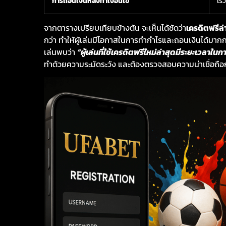
การถอนเงินหลังทำเงื่อนไข
เร็
จากตารางเปรียบเทียบข้างต้น จะเห็นได้ชัดว่า
เครดิตฟรีล่
กว่า ทำให้ผู้เล่นมีโอกาสในการทำกำไรและถอนเงินได้มากกว
เล่นพบว่า
“ผู้เล่นที่ใช้เครดิตฟรีใหม่ล่าสุดมีระยะเวลา
ทำด้วยความระมัดระวัง และต้องตรวจสอบความน่าเชื่อถือ