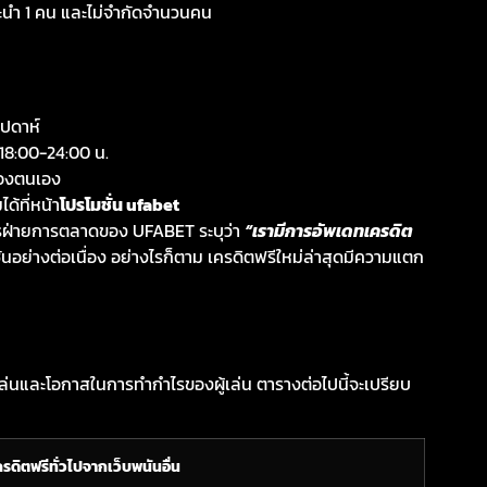
ะนำ 1 คน และไม่จำกัดจำนวนคน
ัปดาห์
า 18:00-24:00 น.
ดของตนเอง
ด้ที่หน้า
โปรโมชั่น ufabet
หารฝ่ายการตลาดของ UFABET ระบุว่า
“เรามีการอัพเดทเครดิต
นอย่างต่อเนื่อง อย่างไรก็ตาม เครดิตฟรีใหม่ล่าสุดมีความแตก
ล่นและโอกาสในการทำกำไรของผู้เล่น ตารางต่อไปนี้จะเปรียบ
ครดิตฟรีทั่วไปจากเว็บพนันอื่น