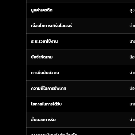
มูลค่าเครดิต
สู
เงื่อนไขการเทิร์นโอเวอร์
ต่ำ
ระยะเวลาใช้งาน
นาน
ข้อจำกัดเกม
น้อ
การยืนยันตัวตน
ง่า
ความถี่ในการอัพเดท
บ่อ
โอกาสในการได้รับ
มา
ขั้นตอนการรับ
ง่า