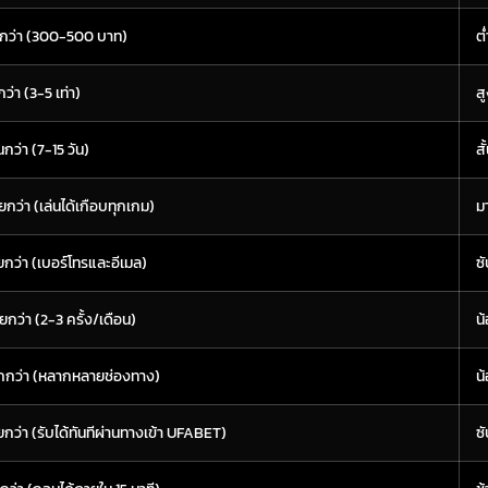
งกว่า (300-500 บาท)
ต
กว่า (3-5 เท่า)
สู
กว่า (7-15 วัน)
สั
ยกว่า (เล่นได้เกือบทุกเกม)
ม
ยกว่า (เบอร์โทรและอีเมล)
ซ
ยกว่า (2-3 ครั้ง/เดือน)
น้
กกว่า (หลากหลายช่องทาง)
น
ยกว่า (รับได้ทันทีผ่านทางเข้า UFABET)
ซ