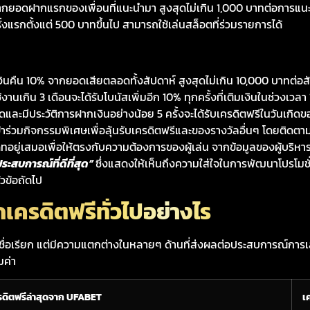
ากยอดฝากแรกของเพื่อนที่แนะนำมา สูงสุดไม่เกิน 1,000 บาทต่อการแน
้งแรกตั้งแต่ 500 บาทขึ้นไป สามารถใช้เล่นสล็อตที่ร่วมรายการได้
เงินคืน 10% จากยอดเสียตลอดทั้งสัปดาห์ สูงสุดไม่เกิน 10,000 บาทต่อส
้งานเกิน 3 เดือนจะได้รับโบนัสเพิ่มอีก 10% ทุกครั้งที่เติมเงินในช่วงเวล
ิดและมีประวัติการฝากเงินอย่างน้อย 5 ครั้งจะได้รับเครดิตฟรีในวันเกิ
เข้าร่วมกิจกรรมพิเศษเพื่อลุ้นรับเครดิตฟรีและของรางวัลอื่นๆ โดยติดตามไ
อยู่เสมอเพื่อให้ตรงกับความต้องการของผู้เล่น จากข้อมูลของผู้บริ
ประสบการณ์ที่ดีที่สุด”
ซึ่งแสดงให้เห็นถึงความใส่ใจในการพัฒนาโปรโมชั่
วข้อถัดไป
เครดิตฟรีทั่วไปอย่างไร
นชื่อเรียก แต่มีความแตกต่างในหลายๆ ด้านที่ส่งผลต่อประสบการณ์การเ
มค่า
รดิตฟรีล่าสุดจาก UFABET
เ