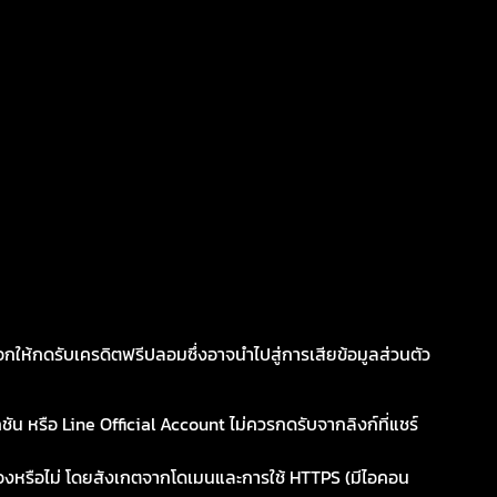
ลอกให้กดรับเครดิตฟรีปลอมซึ่งอาจนำไปสู่การเสียข้อมูลส่วนตัว
เคชัน หรือ Line Official Account ไม่ควรกดรับจากลิงก์ที่แชร์
ต้องหรือไม่ โดยสังเกตจากโดเมนและการใช้ HTTPS (มีไอคอน