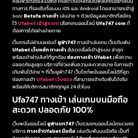
คอมพิวเตอร์และมือถือ หรือดาวน์โหลดแอปพลิเคชันอย่างเป็น
ทางการ ที่รองรับทั้งระบบ iOS และ Android โดยสามารถเข้าสู่
ระบบ
Betufa
ทางเข้า
เล่นง่าย ๆ ด้วยข้อมูลสมาชิกที่สมัคร
ไว้
Ufabet เข้าสู่ระบบ
เลือกเกมออนไลน์
Ufa747 com
ที่
ต้องการได้อย่างง่ายดาย
เว็บตรงไม่ผ่านเอเย่นต์
ยูฟ่า747
ทางเข้าเล่นเกม เว็บเดิมพัน
Ufabet เว็บหลัก ทางเข้า
อัปเดตลิ้งค์เข้าสู่ระบบ ล่าสุด
พร้อมเข้าผ่านลิงก์ที่ถูกต้อง
ช่องทางเข้า Ufabet
เพื่อความ
ปลอดภัยสูงสุด บริการที่ช่วยเพิ่มความสะดวกสบาย ในการเข้า
เดิมพันได้ง่าย ๆ ที่เว็บยูฟ่า747 เว็บไซต์พนันออนไลน์ดีที่สุด
ช่องทางเข้า
Ufabet เว็บตรง
ที่สามารถเข้าเดิมพันได้จริง
พร้อมให้บริการสมาชิกทุกยูส 24 ชั่วโมง
Ufa747 ทางเข้า เล่นเกมบนมือถือ
สะดวก ปลอดภัย 100%
เว็บพนันออนไลน์
ยูฟ่าเบท747
เว็บรวมเกมออนไลน์ครบวงจร
บริการ
ทางเข้าUfabet มือถือ
เล่นเดิมพันบนมือถือ เป็นที่