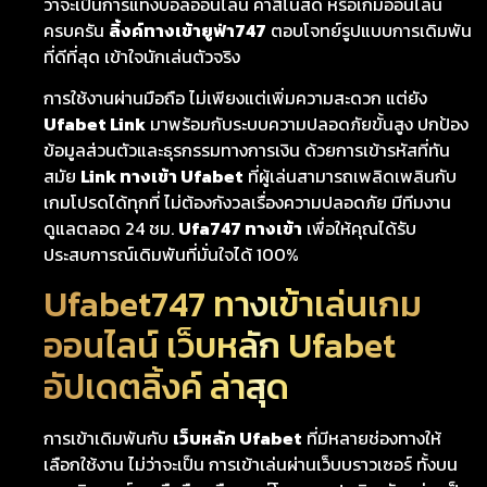
ว่าจะเป็นการแทงบอลออนไลน์ คาสิโนสด หรือเกมออนไลน์
ครบครัน
ลิ้งค์ทางเข้ายูฟ่า747
ตอบโจทย์รูปแบบการเดิมพัน
ที่ดีที่สุด เข้าใจนักเล่นตัวจริง
การใช้งานผ่านมือถือ ไม่เพียงแต่เพิ่มความสะดวก แต่ยัง
Ufabet Link
มาพร้อมกับระบบความปลอดภัยขั้นสูง ปกป้อง
ข้อมูลส่วนตัวและธุรกรรมทางการเงิน ด้วยการเข้ารหัสที่ทัน
สมัย
Link ทางเข้า Ufabet
ที่ผู้เล่นสามารถเพลิดเพลินกับ
เกมโปรดได้ทุกที่ ไม่ต้องกังวลเรื่องความปลอดภัย มีทีมงาน
ดูแลตลอด 24 ชม.
Ufa747 ทางเข้า
เพื่อให้คุณได้รับ
ประสบการณ์เดิมพันที่มั่นใจได้ 100%
Ufabet747 ทางเข้าเล่นเกม
ออนไลน์ เว็บหลัก Ufabet
อัปเดตลิ้งค์ ล่าสุด
การเข้าเดิมพันกับ
เว็บหลัก Ufabet
ที่มีหลายช่องทางให้
เลือกใช้งาน ไม่ว่าจะเป็น การเข้าเล่นผ่านเว็บบราวเซอร์ ทั้งบน