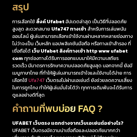
สรุป
การเลือกใช้
ลิ้งค์ Ufabet
อัปเดตล่าสุด เป็นวิธีที่ปลอดภัย
สูงสุด สะดวกสบาย
Ufa747 ทางเข้า
สำหรับการเล่นพนัน
ออนไลน์ ผู้เล่นสามารถเลือกเข้าใช้งานผ่านหลากหลายช่องทาง
ไม่ว่าจะเป็น เว็บหลัก แอปพลิเคชันมือถือ หรือทางเข้าสำรอง ที่
เชื่อถือได้
เว็บ Ufabet ลิงค์ทางเข้า http www ufabet
com
ทุกช่องทางได้รับการออกแบบมาให้มีความเสถียร
รวดเร็ว มีมาตรการรักษาความปลอดภัยสูงสุด นอกจากนี้ ยังมี
เมนูภาษาไทย ที่ทำให้ผู้เล่นสามารถเข้าใจและใช้งานได้ง่าย การ
เลือกใช้
Ufa747
เว็บตรงไม่ผ่านเอเย่นต์ ยังช่วยลดความเสี่ยง
ในการถูกโกง ทำให้ผู้เล่นมั่นใจได้ว่า ทุกการเดิมพันจะได้รับการ
ดูแลอย่างดีที่สุด
คำถามที่พบบ่อย FAQ ?
UFABET เว็บตรง แตกต่างจากเว็บเอเย่นต์อย่างไร?
UFABET เว็บตรงมีความน่าเชื่อถือและปลอดภัยมากกว่า