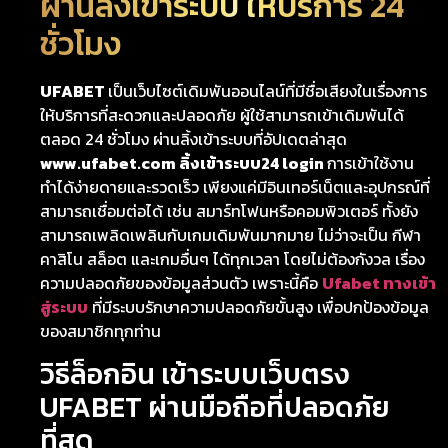
ผ่านลิ้งเข้าระบบ ให้บริการ 24
ชั่วโมง
UFABET
เป็นเว็บไซต์เดิมพันออนไลน์ที่มีชื่อเสียงในเรื่องการ
ให้บริการที่สะดวกและปลอดภัย ผู้ใช้สามารถเข้าเดิมพันได้
ตลอด 24 ชั่วโมง ผ่านลิ้งเข้าระบบที่อัปเดตล่าสุด
www.ufabet.com ลิ้งเข้าระบบ24 login
การเข้าใช้งาน
ทำได้ง่ายดายและรวดเร็ว เพียงแค่มีอินเทอร์เน็ตและอุปกรณ์ที่
สามารถเชื่อมต่อได้ เช่น สมาร์ทโฟนหรือคอมพิวเตอร์ ทั้งยัง
สามารถเพลิดเพลินกับเกมเดิมพันมากมาย ไม่ว่าจะเป็น กีฬา
คาสิโน สล็อต และเกมอื่นๆ ได้ทุกเวลา โดยไม่ต้องกังวล เรื่อง
ความปลอดภัยของข้อมูลส่วนตัว เพราะนี้คือ
Ufabet ทางเข้า
สู่ระบบ
ที่มีระบบรักษาความปลอดภัยขั้นสูง เพื่อปกป้องข้อมูล
ของสมาชิกทุกท่าน
วิธีล็อกอิน เข้าระบบเว็บตรง
UFABET ผ่านมือถือที่ปลอดภัย
ที่สุด