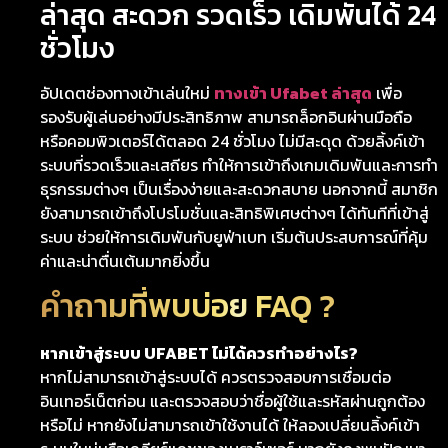
ล่าสุด สะดวก รวดเร็ว เดิมพันได้ 24
ชั่วโมง
อัปเดตช่องทางเข้าเล่นใหม่
ทางเข้า Ufabet ล่าสุด
เพื่อ
รองรับผู้เล่นอย่างมีประสิทธิภาพ สามารถล็อกอินผ่านมือถือ
หรือคอมพิวเตอร์ได้ตลอด 24 ชั่วโมง ไม่มีสะดุด ด้วยลิ้งค์เข้า
ระบบที่รวดเร็วและเสถียร ทำให้การเข้าถึงเกมเดิมพันและการทำ
ธุรกรรมต่างๆ เป็นเรื่องง่ายและสะดวกสบาย นอกจากนี้ สมาชิก
ยังสามารถเข้าถึงโปรโมชั่นและสิทธิพิเศษต่างๆ ได้ทันทีที่เข้าสู่
ระบบ ช่วยให้การเดิมพันกับยูฟ่าเบท เริ่มต้นประสบการณ์ที่คุ้ม
ค่าและน่าตื่นเต้นมากยิ่งขึ้น
คำถามที่พบบ่อย FAQ ?
หากเข้าสู่ระบบ UFABET ไม่ได้ควรทำอย่างไร?
หากไม่สามารถเข้าสู่ระบบได้ ควรตรวจสอบการเชื่อมต่อ
อินเทอร์เน็ตก่อน และตรวจสอบว่าชื่อผู้ใช้และรหัสผ่านถูกต้อง
หรือไม่ หากยังไม่สามารถเข้าใช้งานได้ ให้ลองเปลี่ยนลิ้งค์เข้า