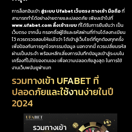
การล็อกอินเข้า
สู่ระบบ Ufabet เว็บตรง ทางเข้า มือถือ
ที่
สามารถทำได้อย่างง่ายดายและปลอดภัย เพียงเข้าไปที่
www.ufabet.com ลิ้งเข้าระบบ
ที่ได้รับการยืนยันว่า เป็น
เว็บตรง จากนั้น กรอกชื่อผู้ใช้และรหัสผ่านที่ท่านได้ลงทะเบียน
ไว้ ควรตรวจสอบให้แน่ใจว่า ได้เข้าสู่เว็บไซต์ที่ถูกต้องทุกครั้ง
เพื่อป้องกันการถูกโจรกรรมข้อมูล นอกจากนี้ ควรเปลี่ยนรหัส
ผ่านเป็นประจำ พร้อมหลีกเลี่ยงการบันทึกข้อมูลเข้าสู่ระบบใน
เครื่องที่ไม่ใช่ของตนเอง เพื่อความปลอดภัยสูงสุด ในการใช้
งานเว็บพนันยูฟ่าเบท
รวมทางเข้า UFABET ที่
ปลอดภัยและใช้งานง่ายในปี
2024