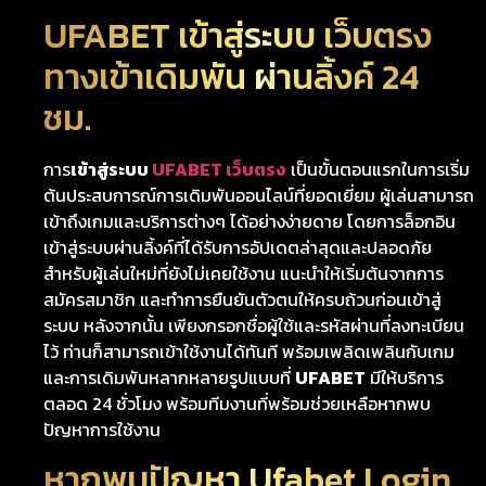
UFABET เข้าสู่ระบบ เว็บตรง
ทางเข้าเดิมพัน ผ่านลิ้งค์ 24
ชม.
การ
เข้าสู่ระบบ
UFABET เว็บตรง
เป็นขั้นตอนแรกในการเริ่ม
ต้นประสบการณ์การเดิมพันออนไลน์ที่ยอดเยี่ยม ผู้เล่นสามารถ
เข้าถึงเกมและบริการต่างๆ ได้อย่างง่ายดาย โดยการล็อกอิน
เข้าสู่ระบบผ่านลิ้งค์ที่ได้รับการอัปเดตล่าสุดและปลอดภัย
สำหรับผู้เล่นใหม่ที่ยังไม่เคยใช้งาน แนะนำให้เริ่มต้นจากการ
สมัครสมาชิก และทำการยืนยันตัวตนให้ครบถ้วนก่อนเข้าสู่
ระบบ หลังจากนั้น เพียงกรอกชื่อผู้ใช้และรหัสผ่านที่ลงทะเบียน
ไว้ ท่านก็สามารถเข้าใช้งานได้ทันที พร้อมเพลิดเพลินกับเกม
และการเดิมพันหลากหลายรูปแบบที่
UFABET
มีให้บริการ
ตลอด 24 ชั่วโมง พร้อมทีมงานที่พร้อมช่วยเหลือหากพบ
ปัญหาการใช้งาน
หากพบปัญหา Ufabet Login