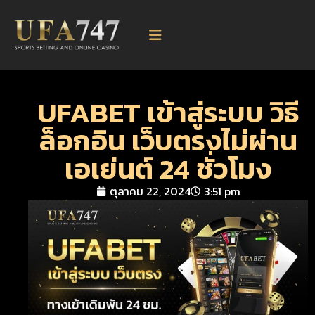
UFABET เข้าสู่ระบบ วิธี
ล็อกอิน เว็บตรงไม่ผ่าน
เอเย่นต์ 24 ชั่วโมง
ตุลาคม 22, 2024
3:51 pm