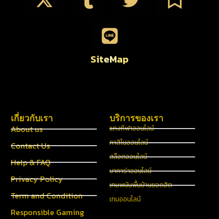
SiteMap
เกี่ยวกับเรา
บริการของเรา
About us
แทงกีฬาออนไลน์
คาสิโนออนไลน์
Contact Us
สล็อตออนไลน์
Help & FAQ
บาคาร่าออนไลน์
Privacy Policy
เกมพนันพื้นบ้านยอดฮิต
Term and Condition
เกมออนไลน์
Responsible Gaming