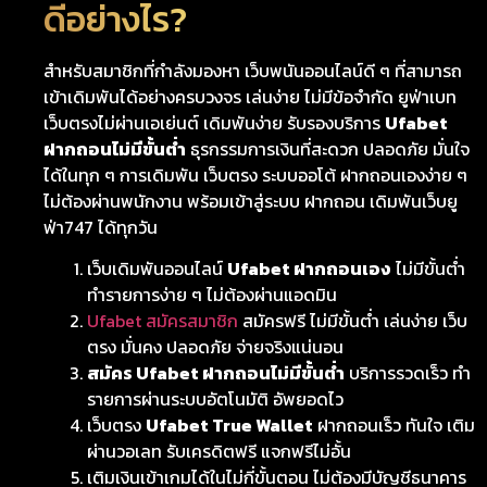
ดีอย่างไร?
สำหรับสมาชิกที่กำลังมองหา เว็บพนันออนไลน์ดี ๆ ที่สามารถ
เข้าเดิมพันได้อย่างครบวงจร เล่นง่าย ไม่มีข้อจำกัด ยูฟ่าเบท
เว็บตรงไม่ผ่านเอเย่นต์ เดิมพันง่าย รับรองบริการ
Ufabet
ฝากถอนไม่มีขั้นต่ำ
ธุรกรรมการเงินที่สะดวก ปลอดภัย มั่นใจ
ได้ในทุก ๆ การเดิมพัน เว็บตรง ระบบออโต้ ฝากถอนเองง่าย ๆ
ไม่ต้องผ่านพนักงาน พร้อมเข้าสู่ระบบ ฝากถอน เดิมพันเว็บยู
ฟ่า747 ได้ทุกวัน
เว็บเดิมพันออนไลน์
Ufabet ฝากถอนเอง
ไม่มีขั้นต่ำ
ทำรายการง่าย ๆ ไม่ต้องผ่านแอดมิน
Ufabet สมัครสมาชิก
สมัครฟรี ไม่มีขั้นต่ำ เล่นง่าย เว็บ
ตรง มั่นคง ปลอดภัย จ่ายจริงแน่นอน
สมัคร Ufabet ฝากถอนไม่มีขั้นต่ำ
บริการรวดเร็ว ทำ
รายการผ่านระบบอัตโนมัติ อัพยอดไว
เว็บตรง
Ufabet True Wallet
ฝากถอนเร็ว ทันใจ เติม
ผ่านวอเลท รับเครดิตฟรี แจกฟรีไม่อั้น
เติมเงินเข้าเกมได้ในไม่กี่ขั้นตอน ไม่ต้องมีบัญชีธนาคาร