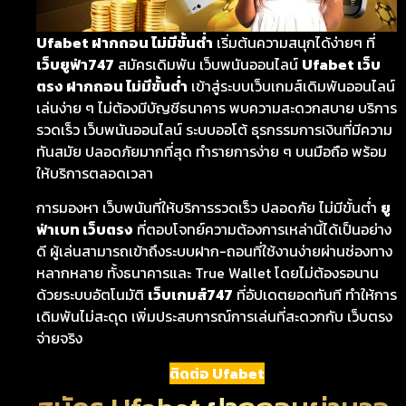
Ufabet ฝากถอน ไม่มีขั้นต่ำ
เริ่มต้นความสนุกได้ง่ายๆ ที่
เว็บยูฟ่า747
สมัครเดิมพัน เว็บพนันออนไลน์
Ufabet เว็บ
ตรง ฝากถอน ไม่มีขั้นต่ำ
เข้าสู่ระบบเว็บเกมส์เดิมพันออนไลน์
เล่นง่าย ๆ ไม่ต้องมีบัญชีธนาคาร พบความสะดวกสบาย บริการ
รวดเร็ว เว็บพนันออนไลน์ ระบบออโต้ ธุรกรรมการเงินที่มีความ
ทันสมัย ปลอดภัยมากที่สุด ทำรายการง่าย ๆ บนมือถือ พร้อม
ให้บริการตลอดเวลา
การมองหา เว็บพนันที่ให้บริการรวดเร็ว ปลอดภัย ไม่มีขั้นต่ำ
ยู
ฟ่าเบท เว็บตรง
ที่ตอบโจทย์ความต้องการเหล่านี้ได้เป็นอย่าง
ดี ผู้เล่นสามารถเข้าถึงระบบฝาก-ถอนที่ใช้งานง่ายผ่านช่องทาง
หลากหลาย ทั้งธนาคารและ True Wallet โดยไม่ต้องรอนาน
ด้วยระบบอัตโนมัติ
เว็บเกมส์747
ที่อัปเดตยอดทันที ทำให้การ
เดิมพันไม่สะดุด เพิ่มประสบการณ์การเล่นที่สะดวกกับ เว็บตรง
จ่ายจริง
ติดต่อ Ufabet