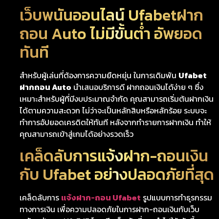
เว็บพนันออนไลน์ Ufabetฝาก
ถอน Auto ไม่มีขั้นต่ำ อัพยอด
ทันที
สำหรับผู้เล่นที่ต้องการความยืดหยุ่น ในการเดิมพัน
Ufabet
ฝากถอน Auto
นำเสนอบริการดี ฝากถอนเงินได้ง่าย ๆ ซึ่ง
เหมาะสำหรับผู้ที่มีงบประมาณจำกัด คุณสามารถเริ่มต้นฝากเงิน
ได้ตามความสะดวก ไม่ว่าจะเป็นหลักสิบหรือหลักร้อย ระบบจะ
ทำการอัปยอดเครดิตให้ทันที หลังจากทำรายการฝากเงิน ทำให้
คุณสามารถเข้าสู่เกมได้อย่างรวดเร็ว
เคล็ดลับการแจ้งฝาก-ถอนเงิน
กับ Ufabet อย่างปลอดภัยที่สุด
เคล็ดลับการ
แจ้งฝาก-ถอน Ufabet
รูปแบบการทำธุรกรรม
ทางการเงิน เพื่อความปลอดภัยในการฝาก-ถอนเงินกับเว็บ