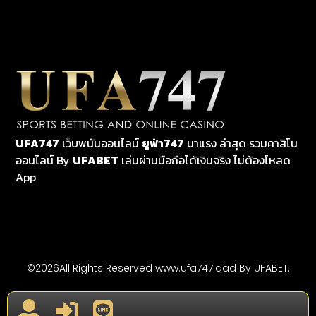
UFA747
เว็บพนันออนไลน์
ยูฟ่า747
มาแรง ล่าสุด รวมคาสิโน
ออนไลน์ By
UFABET
เล่นผ่านมือถือได้เงินจริง ไม่ต้องโหลด
App
©2026All Rights Reserved www.ufa747.dad By UFABET.