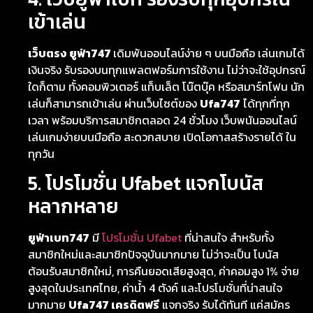
เข้าเล่น
เว็บตรง ยูฟ่า747
เดิมพันออนไลน์ง่าย ๆ บนมือถือ เล่นเกมได้
เงินจริง รับรองบนทุกแพลตฟอร์มการใช้งาน ไม่ว่าจะใช้อุปกรณ์
ใดก็ตาม ทั้งคอมพิวเตอร์ แท็บเล็ต โน๊ตบุ๊ค หรือสมาร์ทโฟน นัก
เล่นก็สามารถเข้าเล่น ผ่านเว็บไซต์ของ
Ufa747
ได้ทุกที่ทุก
เวลา พร้อมบริการสมาชิกตลอด 24 ชั่วโมง เว็บพนันออนไลน์
เล่นเกมง่ายบนมือถือ สะดวกสบาย เปิดโอกาสสร้างรายได้ ใน
ทุกวัน
5. โปรโมชั่น Ufabet แจกโบนัส
หลากหลาย
ยูฟ่าเบท747
มี
โปรโมชั่น Ufabet
ที่น่าสนใจ สำหรับทั้ง
สมาชิกใหม่และสมาชิกปัจจุบันมากมาย ไม่ว่าจะเป็น โบนัส
ต้อนรับสมาชิกใหม่, การคืนยอดเสียสูงสุด, ค่าคอมสูง 1% จ่าย
สูงสุดในประเทศไทย, ค่าน้ำ 4 ตังค์ และโปรโมชั่นที่น่าสนใจ
มากมาย
Ufa747 เครดิตฟรี
แจกจริง รับได้ทันที แค่สมัคร