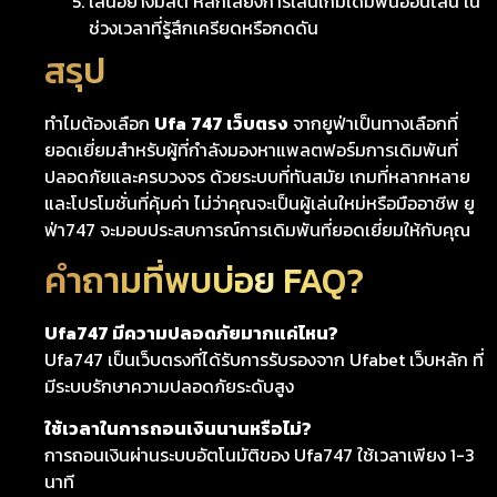
เล่นอย่างมีสติ หลีกเลี่ยงการเล่นเกมเดิมพันออนไลน์ ใน
ช่วงเวลาที่รู้สึกเครียดหรือกดดัน
สรุป
ทำไมต้องเลือก
Ufa
747 เว็บตรง
จากยูฟ่าเป็นทางเลือกที่
ยอดเยี่ยมสำหรับผู้ที่กำลังมองหาแพลตฟอร์มการเดิมพันที่
ปลอดภัยและครบวงจร ด้วยระบบที่ทันสมัย เกมที่หลากหลาย
และโปรโมชั่นที่คุ้มค่า ไม่ว่าคุณจะเป็นผู้เล่นใหม่หรือมืออาชีพ ยู
ฟ่า747 จะมอบประสบการณ์การเดิมพันที่ยอดเยี่ยมให้กับคุณ
คำถามที่พบบ่อย FAQ?
Ufa747 มีความปลอดภัยมากแค่ไหน?
Ufa747 เป็นเว็บตรงที่ได้รับการรับรองจาก Ufabet เว็บหลัก ที่
มีระบบรักษาความปลอดภัยระดับสูง
ใช้เวลาในการถอนเงินนานหรือไม่?
การถอนเงินผ่านระบบอัตโนมัติของ Ufa747 ใช้เวลาเพียง 1-3
นาที