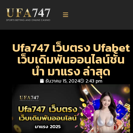
Ufa747 เว็บตรง Ufabet
เว็บเดิมพันออนไลน์ชั้น
นำ มาแรง ล่าสุด
ธันวาคม 15, 2024
2:43 pm