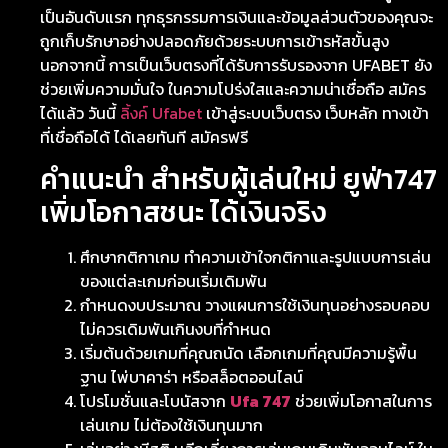
เป็นอันดับแรก ทุกธุรกรรมการเงินและข้อมูลส่วนตัวของคุณจะ
ถูกเก็บรักษาอย่างปลอดภัยด้วยระบบการเข้ารหัสขั้นสูง
นอกจากนี้ การเป็นเว็บตรงที่ได้รับการรับรองจาก UFABET ยัง
ช่วยเพิ่มความมั่นใจ ในความโปร่งใสและความน่าเชื่อถือ สมัคร
ได้แล้ว วันนี้
ลิ้งค์ Ufabet
เข้าสู่ระบบเว็บตรง เว็บหลัก ทางเข้า
ที่เชื่อถือได้ ได้เลยทันที สมัครฟรี
คำแนะนำ สำหรับผู้เล่นใหม่ ยูฟ่า747
เพิ่มโอกาสชนะ ได้เงินจริง
ศึกษากติกาเกม ทำความเข้าใจกติกาและรูปแบบการเล่น
ของแต่ละเกมก่อนเริ่มเดิมพัน
กำหนดงบประมาณ วางแผนการใช้เงินทุนอย่างรอบคอบ
ไม่ควรเดิมพันเกินงบที่กำหนด
เริ่มต้นด้วยเกมที่คุณถนัด เลือกเกมที่คุณมีความรู้พื้น
ฐาน ไพ่บาคาร่า หรือสล็อตออนไลน์
โปรโมชั่นและโบนัสจาก
Ufa 747
ช่วยเพิ่มโอกาสในการ
เล่นเกม ไม่ต้องใช้เงินทุนมาก