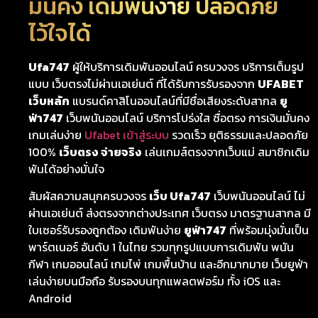
มั่นคง เดิมพันง่าย ปลอดภัย
ไว้ใจได้
Ufa747
ผู้ให้บริการเดิมพันออนไลน์ ครบวงจร บริการเต็มรูป
แบบ เว็บตรงไม่ผ่านเอเย่นต์ ที่ได้รับการรับรองจาก
UFABET
เว็บหลัก
แบรนด์คาสิโนออนไลน์ที่มีชื่อเสียงระดับสากล
ยู
ฟ่า747
เว็บพนันออนไลน์ บริการโปร่งใส ซื่อตรง การเงินมั่นคง
เกมเล่นง่าย
Ufabet เข้าสู่ระบบ
รวดเร็ว ยุติธรรมและปลอดภัย
100%
เว็บตรง จ่ายจริง
เล่นเกมส์ตรงจากเว็บแม่ สมาชิกเดิม
พันได้อย่างมั่นใจ
สัมผัสความสนุกครบวงจร
เว็บ Ufa747
เว็บพนันออนไลน์ ไม่
ผ่านเอเย่นต์ ส่งตรงจากต่างประเทศ เว็บตรง มาตรฐานสากล มี
ใบเซอร์รับรองถูกต้อง เดิมพันง่าย
ยูฟ่า747
ที่พร้อมมุ่งมั่นเป็น
พาร์ตเนอร์ อันดับ 1 ในไทย รวมทุกรูปแบบการเดิมพัน พนัน
กีฬา เกมออนไลน์ เกมไพ่ เกมพื้นบ้าน และอีกมากมาย เว็บยูฟ่า
เล่นง่ายบนมือถือ รับรองบนทุกแพลตฟอร์ม ทั้ง iOS และ
Android